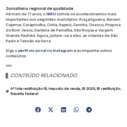
Jornalismo regional de qualidade
Há mais de 17 anos, o
GIRO
noticia os acontecimentos mais
importantes nos seguintes municípios: Araçariguama, Barueri,
Cajamar, Carapicuíba, Cotia, Itapevi, Jandira, Osasco, Pirapora
do Bom Jesus, Santana de Parnaíba, São Roque e Vargem
Grande Paulista. Agora, juntam-se a eles, as cidades de São
Paulo e Taboão da Serra.
Siga o
perfil do jornal no Instagram
e acompanhe outros
conteúdos.
xxx
CONTEÚDO RELACIONADO
4º lote restituição IR
,
imposto de renda
,
IR 2025
,
IR restituição
,
Receita Federal