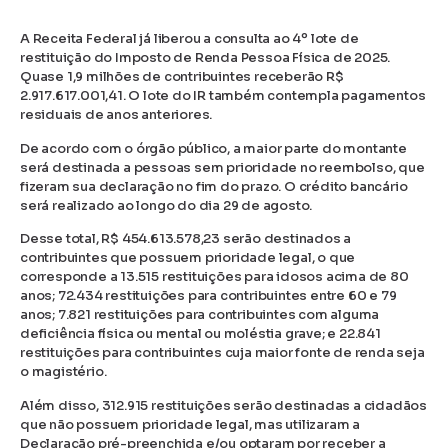
A Receita Federal já liberou a consulta ao 4º lote de
restituição do Imposto de Renda Pessoa Física de 2025.
Quase 1,9 milhões de contribuintes receberão R$
2.917.617.001,41. O lote do IR também contempla pagamentos
residuais de anos anteriores.
De acordo com o órgão público, a maior parte do montante
será destinada a pessoas sem prioridade no reembolso, que
fizeram sua declaração no fim do prazo. O crédito bancário
será realizado ao longo do dia 29 de agosto.
Desse total, R$ 454.613.578,23 serão destinados a
contribuintes que possuem prioridade legal, o que
corresponde a 13.515 restituições para idosos acima de 80
anos; 72.434 restituições para contribuintes entre 60 e 79
anos; 7.821 restituições para contribuintes com alguma
deficiência física ou mental ou moléstia grave; e 22.841
restituições para contribuintes cuja maior fonte de renda seja
o magistério.
Além disso, 312.915 restituições serão destinadas a cidadãos
que não possuem prioridade legal, mas utilizaram a
Declaração pré-preenchida e/ou optaram por receber a