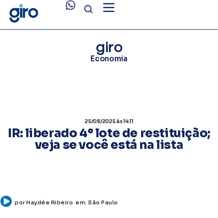
giro
Economia
25/08/2025
às 14:11
IR: liberado 4º lote de restituição;
veja se você está na lista
por
Haydée Ribeiro
em:
São Paulo