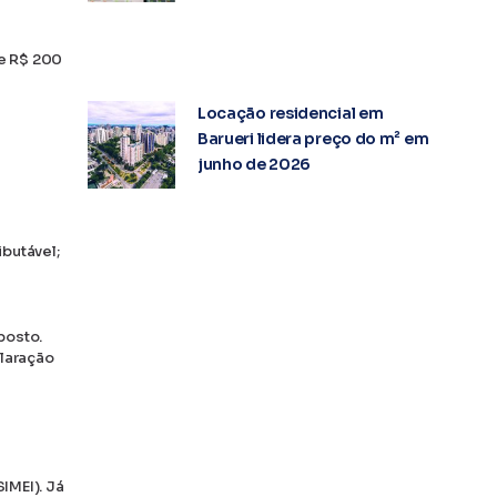
de R$ 200
Locação residencial em
Barueri lidera preço do m² em
junho de 2026
utável​;
posto.
laração
IMEI). Já