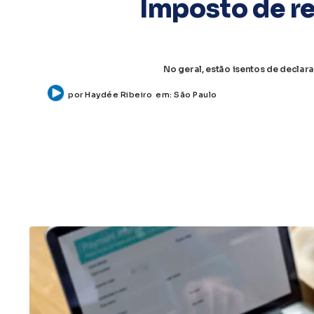
Imposto de re
No geral, estão isentos de declar
por
Haydée Ribeiro
em:
São Paulo