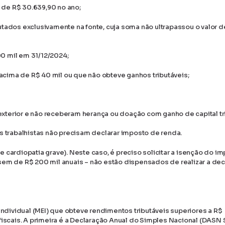
 de R$ 30.639,90 no ano;
utados exclusivamente na fonte, cuja soma não ultrapassou o valor 
0 mil em 31/12/2024;
cima de R$ 40 mil ou que não obteve ganhos tributáveis;
xterior e não receberam herança ou doação com ganho de capital trib
trabalhistas não precisam declarar imposto de renda.
 cardiopatia grave). Neste caso, é preciso solicitar a isenção do im
m de R$ 200 mil anuais – não estão dispensados de realizar a dec
dividual (MEI) que obteve rendimentos tributáveis superiores a R$
iscais. A primeira é a Declaração Anual do Simples Nacional (DASN S