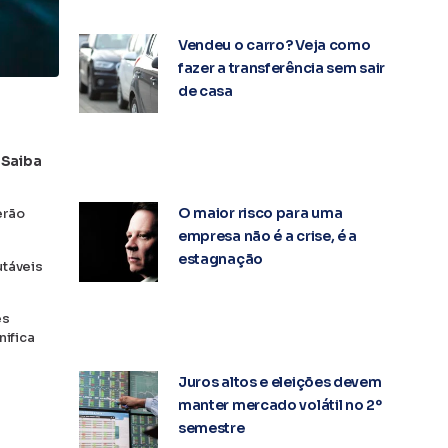
Vendeu o carro? Veja como
fazer a transferência sem sair
de casa
 Saiba
O maior risco para uma
erão
empresa não é a crise, é a
estagnação
utáveis
es
nifica
Juros altos e eleições devem
manter mercado volátil no 2º
semestre