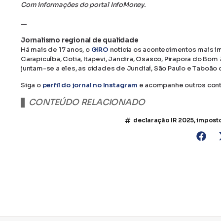
Com informações do portal InfoMoney.
—
Jornalismo regional de qualidade
Há mais de 17 anos, o
GIRO
noticia os acontecimentos mais im
Carapicuíba, Cotia, Itapevi, Jandira, Osasco, Pirapora do Bo
juntam-se a eles, as cidades de Jundiaí, São Paulo e Taboão d
Siga o
perfil do jornal no Instagram
e acompanhe outros con
CONTEÚDO RELACIONADO
declaração IR 2025
,
imposto