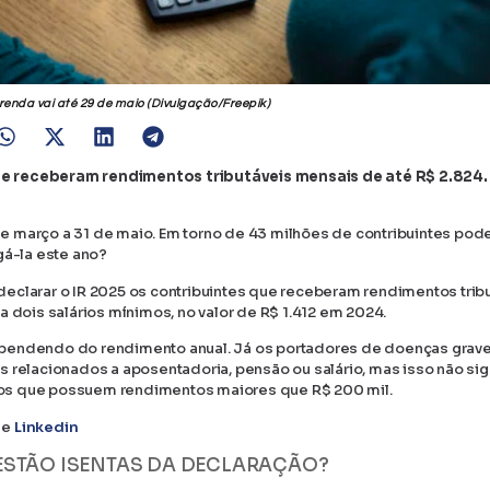
enda vai até 29 de maio (Divulgação/Freepik)
ue receberam rendimentos tributáveis mensais de até R$ 2.824.
e março a 31 de maio. Em torno de 43 milhões de contribuintes pod
gá-la este ano?
eclarar o IR 2025 os contribuintes que receberam rendimentos trib
a dois salários mínimos, no valor de R$ 1.412 em 2024.
ependendo do rendimento anual. Já os portadores de doenças grav
 relacionados a aposentadoria, pensão ou salário, mas isso não sig
 os que possuem rendimentos maiores que R$ 200 mil.
e
Linkedin
 ESTÃO ISENTAS DA DECLARAÇÃO?