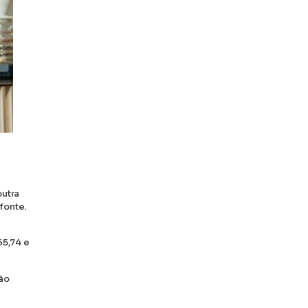
utra
fonte.
65,74 e
gão