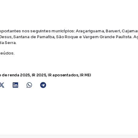
portantes nos seguintes municípios: Araçariguama, Barueri, Cajamar
m Jesus, Santana de Parnaíba, São Roque e Vargem Grande Paulista. A
a Serra.
teúdos.
 de renda 2025
,
IR 2025
,
IR aposentados
,
IR MEI