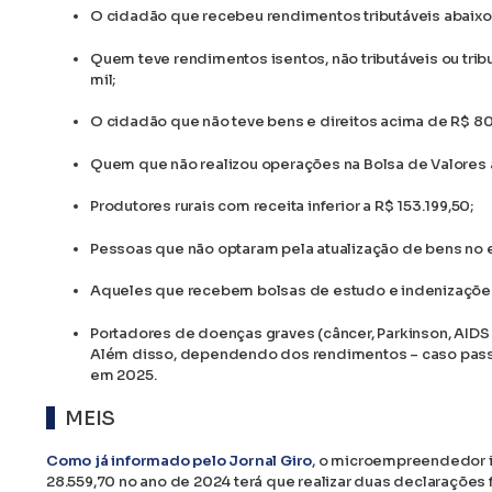
O cidadão que recebeu rendimentos tributáveis abaixo
Quem teve rendimentos isentos, não tributáveis ou trib
mil;
O cidadão que não teve bens e direitos acima de R$ 80
Quem que não realizou operações na Bolsa de Valores a
Produtores rurais com receita inferior a R$ 153.199,50;
Pessoas que não optaram pela atualização de bens no e
Aqueles que recebem bolsas de estudo e indenizações 
Portadores de doenças graves (câncer, Parkinson, AIDS e
Além disso, dependendo dos rendimentos – caso passe
em 2025.
MEIS
Como já informado pelo Jornal Giro
, o microempreendedor in
28.559,70 no ano de 2024 terá que realizar duas declarações f