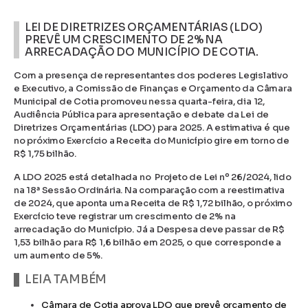
LEI DE DIRETRIZES ORÇAMENTÁRIAS (LDO)
PREVÊ UM CRESCIMENTO DE 2% NA
ARRECADAÇÃO DO MUNICÍPIO DE COTIA.
Com a presença de representantes dos poderes Legislativo
e Executivo, a Comissão de Finanças e Orçamento da Câmara
Municipal de Cotia promoveu nessa quarta-feira, dia 12,
Audiência Pública para apresentação e debate da Lei de
Diretrizes Orçamentárias (LDO) para 2025. A estimativa é que
no próximo Exercício a Receita do Município gire em torno de
R$ 1,75 bilhão.
A LDO 2025 está detalhada no Projeto de Lei nº 26/2024, lido
na 18ª Sessão Ordinária. Na comparação com a reestimativa
de 2024, que aponta uma Receita de R$ 1,72 bilhão, o próximo
Exercício teve registrar um crescimento de 2% na
arrecadação do Município. Já a Despesa deve passar de R$
1,53 bilhão para R$ 1,6 bilhão em 2025, o que corresponde a
um aumento de 5%.
LEIA TAMBÉM
Câmara de Cotia aprova LDO que prevê orçamento de