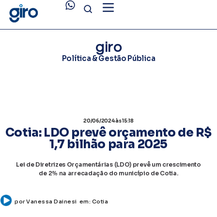
giro
Política & Gestão Pública
20/06/2024
às 15:18
Cotia: LDO prevê orçamento de R$
1,7 bilhão para 2025
Lei de Diretrizes Orçamentárias (LDO) prevê um crescimento
de 2% na arrecadação do município de Cotia.
por
Vanessa Dainesi
em:
Cotia