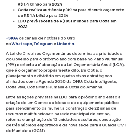
R$ 1,4 bilhão para 2024
Cotia realiza audiência pública para discutir orçamento
de R$ 1,4 bilhão para 2024
LDO prevê receita de R$ 951 milhões para Cotia em
2022
+SIGA
os canais de notícias do Giro
no
Whatsapp
,
Telegram
e
Linkedin
.
A Lei de Diretrizes Orçamentárias determina as prioridades
do Governo para o próximo ano com base no Plano Plurianual
(PPA) e orienta a elaboração da Lei Orçamentária Anual (LOA),
que é o orçamento propriamente dito. Em Cotia, o
planejamento é dividido em quatro eixos estratégicos
alinhados com a Agenda 2030 da ONU: Cotia Inteligente,
Cotia Viva, Cotia Mais Humana e Cotia do Amanhã.
Entre as ações previstas na LDO para o próximo ano estão a
criação de um Centro do Idoso e de equipamento público
para atendimento da mulher, a construção de 22 salas de
recursos multifuncionais na rede municipal de ensino,
reforma e ampliação de 13 unidades escolares, construção
de três núcleos esportivos e da nova sede para a Guarda Civil
do Município (GCM).