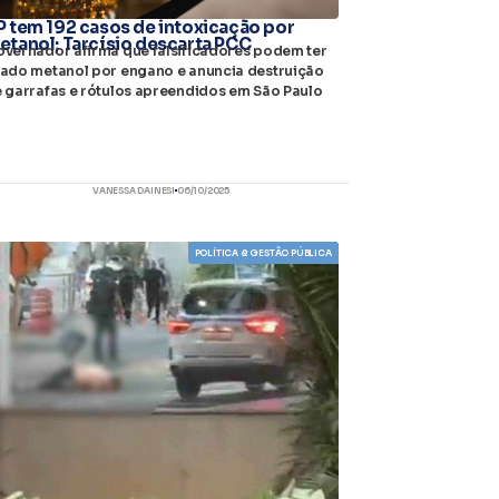
P tem 192 casos de intoxicação por
etanol; Tarcísio descarta PCC
vernador afirma que falsificadores podem ter
ado metanol por engano e anuncia destruição
 garrafas e rótulos apreendidos em São Paulo
VANESSA DAINESI
06/10/2025
POLÍTICA & GESTÃO PÚBLICA