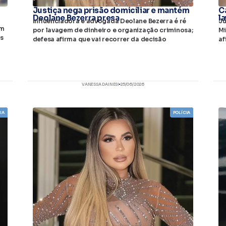
Justiça nega prisão domiciliar e mantém
C
Deolane Bezerra presa
l
Influenciadora e advogada Deolane Bezerra é ré
Ju
em
por lavagem de dinheiro e organização criminosa;
Mi
ns
defesa afirma que vai recorrer da decisão
af
VANESSA DAINESI
25/06/2026
IA
POLÍCIA