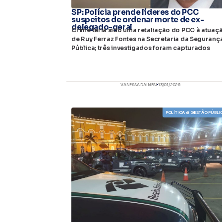
SP: Polícia prende líderes do PCC
suspeitos de ordenar morte de ex-
delegado-geral
Crime teria sido uma retaliação do PCC à atuaç
de Ruy Ferraz Fontes na Secretaria da Seguranç
Pública; três investigados foram capturados
VANESSA DAINESI
13/01/2026
POLÍTICA & GESTÃO PÚBLI