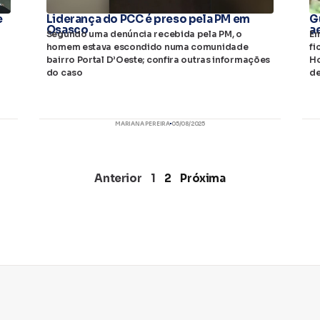
e
Liderança do PCC é preso pela PM em
G
Osasco
a
Segundo uma denúncia recebida pela PM, o
Em
homem estava escondido numa comunidade
fi
bairro Portal D’Oeste; confira outras informações
Ho
do caso
de
MARIANA PEREIRA
05/08/2025
Anterior
1
2
Próxima