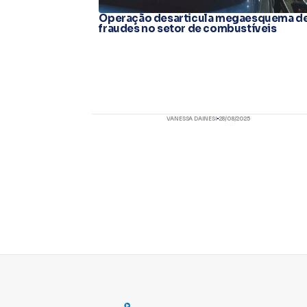
Operação desarticula megaesquema d
fraudes no setor de combustíveis
VANESSA DAINESI
28/08/2025