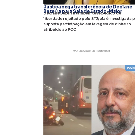
Justiça nega transferência de Deolane
Bezerra para Sala de Estado-Maior
Deolane Bezerra também teve pedido de
liberdade rejeitado pelo STJ; ela é investigada 
suposta participação em lavagem de dinheiro
atribuído ao PCC
VANESSA DAINESI
11/06/2026
POLÍC