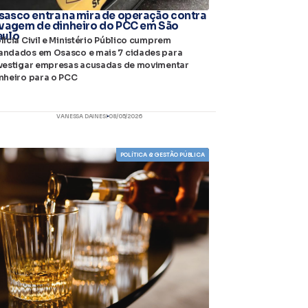
sasco entra na mira de operação contra
avagem de dinheiro do PCC em São
aulo
lícia Civil e Ministério Público cumprem
ndados em Osasco e mais 7 cidades para
vestigar empresas acusadas de movimentar
nheiro para o PCC
VANESSA DAINESI
08/05/2026
POLÍTICA & GESTÃO PÚBLICA