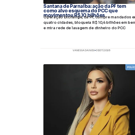
Santana de Parnaíba: ação da PF tem
como alvo esquema do PCC que
movimentou R$ 10 bilhões
Operação Exchange, da PF, cumpre mandados 
quatro cidades, bloqueia R$ 10,4 bilhões em be
e mira rede de lavagem de dinheiro do PCC
VANESSA DAINESI
03/07/2026
POLÍC