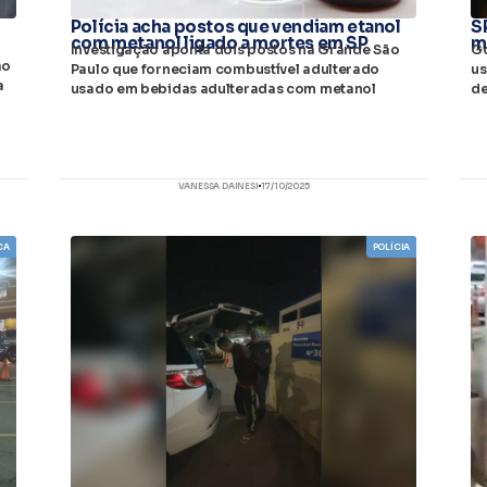
Polícia acha postos que vendiam etanol
S
com metanol ligado a mortes em SP
m
Investigação aponta dois postos na Grande São
Go
ão
Paulo que forneciam combustível adulterado
us
a
usado em bebidas adulteradas com metanol
de
VANESSA DAINESI
17/10/2025
CA
POLÍCIA