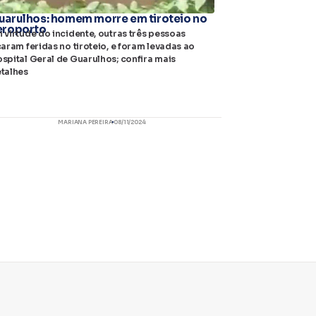
uarulhos: homem morre em tiroteio no
eroporto
 virtude do incidente, outras três pessoas
caram feridas no tiroteio, e foram levadas ao
spital Geral de Guarulhos; confira mais
talhes
MARIANA PEREIRA
08/11/2024