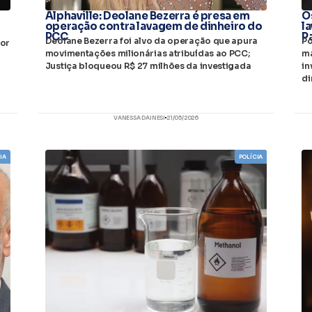
Alphaville: Deolane Bezerra é presa em
O
operação contra lavagem de dinheiro do
l
PCC
P
Deolane Bezerra foi alvo da operação que apura
Po
por
movimentações milionárias atribuídas ao PCC;
ma
Justiça bloqueou R$ 27 milhões da investigada
in
di
VANESSA DAINESI
21/05/2026
IA
POLÍCIA