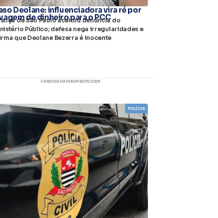
aso Deolane: influenciadora vira ré por
avagem de dinheiro para o PCC
stiça de São Paulo aceitou denúncia do
nistério Público; defesa nega irregularidades e
irma que Deolane Bezerra é inocente
VANESSA DAINESI
18/06/2026
POLÍCIA