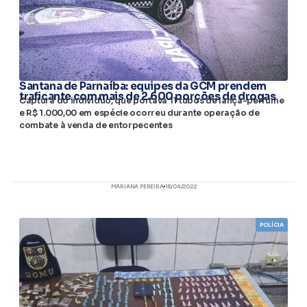
​Santana de Parnaíba: equipes da GCM prendem
traficante com mais de 2.600 porções de drogas
Captura do individuo, que portava 11 tubos de lança-perfume
e R$ 1.000,00 em espécie ocorreu durante operação de
combate à venda de entorpecentes
MARIANA PEREIRA
18/04/2022
POLÍCIA