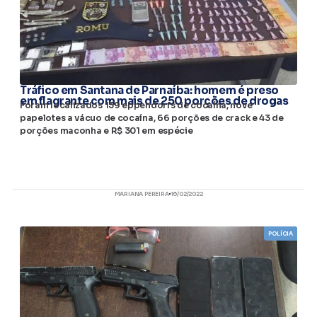
Tráfico em Santana de Parnaíba: homem é preso
em flagrante com mais de 250 porções de drogas
Foram localizados 139 eppendorfs de cocaína, nove
papelotes a vácuo de cocaína, 66 porções de crack e 43 de
porções maconha e R$ 301 em espécie
MARIANA PEREIRA
16/02/2022
POLÍCIA