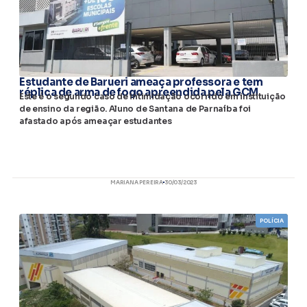
Estudante de Barueri ameaça professora e tem
réplica de arma de fogo apreendida pela GCM
Este é o segundo caso de intimidação ocorrido em instituição
de ensino da região. Aluno de Santana de Parnaíba foi
afastado após ameaçar estudantes
MARIANA PEREIRA
30/03/2023
POLÍCIA