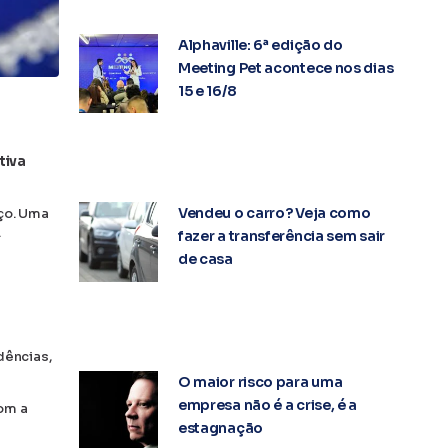
Alphaville: 6ª edição do
Meeting Pet acontece nos dias
15 e 16/8
tiva
Vendeu o carro? Veja como
rço. Uma
.
fazer a transferência sem sair
de casa
dências,
O maior risco para uma
empresa não é a crise, é a
com a
estagnação