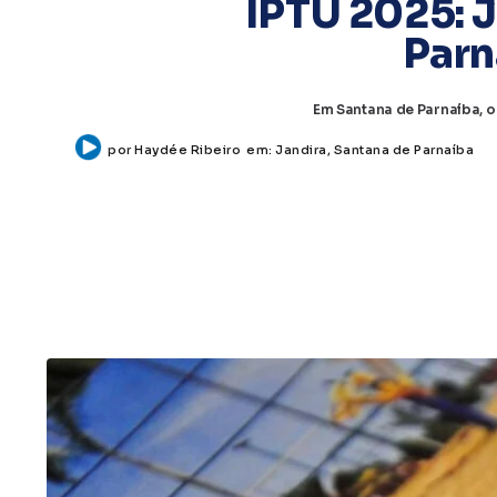
IPTU 2025: 
Parn
Em Santana de Parnaíba, o
por
Haydée Ribeiro
em:
Jandira
,
Santana de Parnaíba