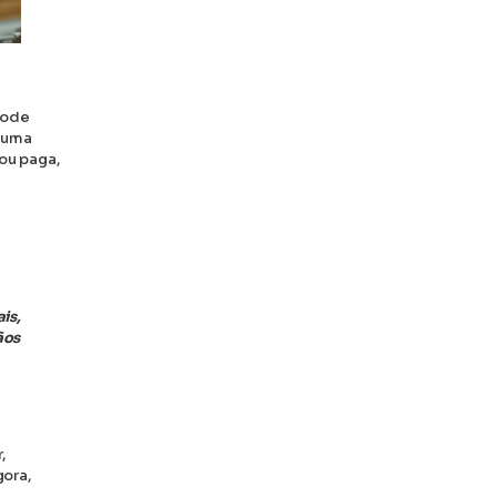
pode
r uma
 ou paga,
is,
ãos
,
gora,