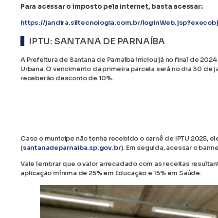
Para acessar o imposto pela internet, basta acessar:
https://jandira.siltecnologia.com.br/loginWeb.jsp?execo
IPTU: SANTANA DE PARNAÍBA
A Prefeitura de Santana de Parnaíba iniciou já no final de 202
Urbana. O vencimento da primeira parcela será no dia 30 de j
receberão desconto de 10%.
Caso o munícipe não tenha recebido o carnê de IPTU 2025, ele 
(
santanadeparnaiba.sp.gov.br
). Em seguida, acessar o bann
Vale lembrar que o valor arrecadado com as receitas resultant
aplicação mínima de 25% em Educação e 15% em Saúde.