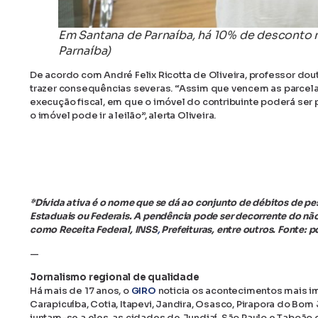
Em Santana de Parnaíba, há 10% de desconto 
Parnaíba)
De acordo com André Felix Ricotta de Oliveira, professor dou
trazer consequências severas. “Assim que vencem as parcelas, 
execução fiscal, em que o imóvel do contribuinte poderá ser p
o imóvel pode ir a leilão”, alerta Oliveira.
*Dívida ativa é o nome que se dá ao conjunto de débitos de pess
Estaduais ou Federais. A pendência pode ser decorrente do nã
como Receita Federal, INSS
,
Prefeituras, entre outros. Fonte: p
—
Jornalismo regional de qualidade
Há mais de 17 anos, o
GIRO
noticia os acontecimentos mais im
Carapicuíba, Cotia, Itapevi, Jandira, Osasco, Pirapora do Bo
juntam-se a eles, as cidades de Jundiaí, São Paulo e Taboão d