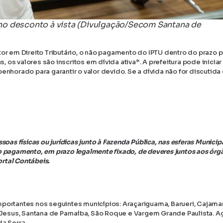
no desconto à vista (Divulgação/Secom Santana de
tor em Direito Tributário, o não pagamento do IPTU dentro do prazo 
os valores são inscritos em dívida ativa*. A prefeitura pode inicia
enhorado para garantir o valor devido. Se a dívida não for discutida
oas físicas ou jurídicas junto à Fazenda Pública, nas esferas Municipa
o pagamento, em prazo legalmente fixado, de deveres juntos aos órg
ortal Contábeis.
portantes nos seguintes municípios: Araçariguama, Barueri, Cajamar
m Jesus, Santana de Parnaíba, São Roque e Vargem Grande Paulista. A
a Serra.