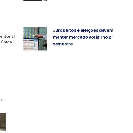
Juros altos e eleições devem
ritorial
manter mercado volátil no 2º
 única
semestre
 a