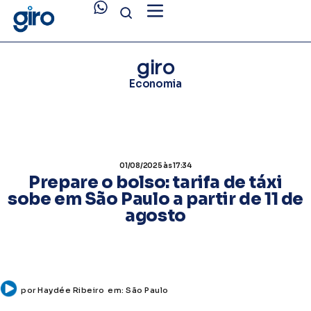
giro
Economia
01/08/2025
às 17:34
Prepare o bolso: tarifa de táxi
sobe em São Paulo a partir de 11 de
agosto
por
Haydée Ribeiro
em:
São Paulo