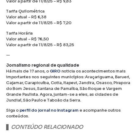
Valor a partir de 11/8/25 – R$ 9,83
Tarifa Quilométrica
Valor atual – R$ 6,38
Valor a partir de 11/8/25 – R$ 7,20
Tarifa Horária
Valor atual – R$ 76,50
Valor a partir de 11/8/25 – R$ 83,25
—
Jornalismo regional de qualidade
Há mais de 17 anos, o
GIRO
noticia os acontecimentos mais
importantes nos seguintes municípios: Araçariguama, Barueri,
Cajamar, Carapicuíba, Cotia, Itapevi, Jandira, Osasco, Pirapora
do Bom Jesus, Santana de Parnaíba, São Roque e Vargem
Grande Paulista. Agora, juntam-se a eles, as cidades de
Jundiaí, São Paulo e Taboão da Serra.
Siga o
perfil do jornal no Instagram
e acompanhe outros
conteúdos.
CONTEÚDO RELACIONADO