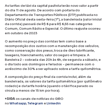
As tarifas de táxi da capital paulista terão novo valor a partir
do dia 11 de agosto. De acordo com portaria do
Departamento de Transportes Públicos (DTP) publicada no
Diário Oficial desta sexta-feira (1º), a bandeirada (valor inicial
da corrida) passará de R$ 6 para R$ 6,55 nas categorias
Comum, Comum Rádio e Especial. O último reajuste ocorreu
em outubro de 2023
O aumento no preço das corridas tem como base a
recomposição dos custos com a manutenção dos veículos,
como conservação dos pneus, troca de óleo lubrificante,
lavagens, licenciamento, valor do seguro e limpeza. A
Bandeira 2 – cobrada das 20h às 6h, de segunda a sábado, e
o dia todo aos domingos e feriados – permanece com o
acréscimo de 30% a ser aplicado sobre a tarifa quilométrica.
A composição do preço final da corrida inclui, além da
bandeirada, os valores da tarifa quilométrica (por quilômetro
rodado) e da tarifa horária (quando o táxi fica parado ou
circula a menos de 15 km por hora).
+SIGA
os canais de notícias do GIRO
no
Whatsapp
,
Telegram
e
Linkedin