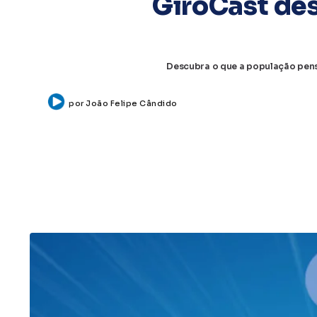
GiroCast des
Descubra o que a população pensa
por
João Felipe Cândido