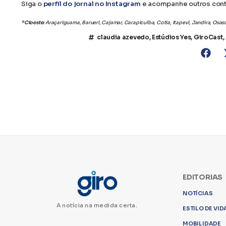
Siga o
perfil do jornal no Instagram
e acompanhe outros con
*Cioeste:
Araçariguama, Barueri, Cajamar, Carapicuíba, Cotia, Itapevi, Jandira, Osa
claudia azevedo
,
Estúdios Yes
,
GiroCast
,
EDITORIAS
NOTÍCIAS
A notícia na medida certa.
ESTILO DE VID
MOBILIDADE