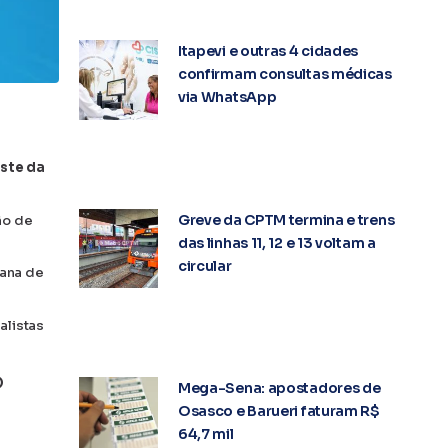
Itapevi e outras 4 cidades
confirmam consultas médicas
via WhatsApp
este da
Greve da CPTM termina e trens
ão de
das linhas 11, 12 e 13 voltam a
circular
tana de
alistas
O
Mega-Sena: apostadores de
Osasco e Barueri faturam R$
64,7 mil