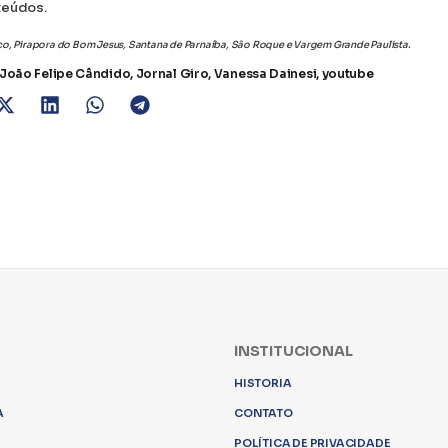
teúdos.
sco, Pirapora do Bom Jesus, Santana de Parnaíba, São Roque e Vargem Grande Paulista.
João Felipe Cândido
,
Jornal Giro
,
Vanessa Dainesi
,
youtube
INSTITUCIONAL
HISTORIA
A
CONTATO
POLÍTICA DE PRIVACIDADE