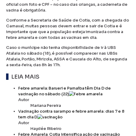
oficial com foto e CPF – no caso das crianças, a caderneta de
vacina é obrigatória.
Conforme a Secretaria de Saúde de Cotia, com a chegada do
Carnaval, muitas pessoas devem entrar e sair de Cotia e é
importante que que a população esteja imunizada contra a
febre amarela e com todas as vacinas em dia.
Caso o munícipe não tenha disponibilidade de ir à UBS
Atalaia no sábado (18), é possível comparecer nas UBSs
Atalaia, Portão, Mirizola, ASSA e Caucaia do Alto, de segunda
a sexta-feira, das 8h às 17h.
LEIA MAIS
Febre amarela: Barueri e Parnaíba têm Dia D de
vacinação no sábado (22)
Autor
Mariana Pereira
Vacinação contra sarampo e febre amarela: dias 7 e 8
tem dia D
Autor
Haydée Ribeiro
Febre Amarela: Cotia intensifica ação de vacinação