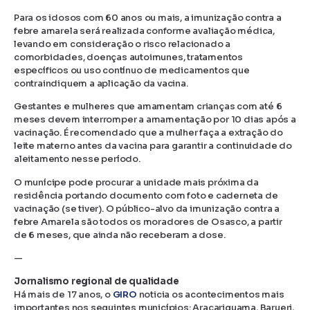
Para os idosos com 60 anos ou mais, a imunização contra a
febre amarela será realizada conforme avaliação médica,
levando em consideração o risco relacionado a
comorbidades, doenças autoimunes, tratamentos
específicos ou uso contínuo de medicamentos que
contraindiquem a aplicação da vacina.
Gestantes e mulheres que amamentam crianças com até 6
meses devem interromper a amamentação por 10 dias após a
vacinação. É recomendado que a mulher faça a extração do
leite materno antes da vacina para garantir a continuidade do
aleitamento nesse período.
O munícipe pode procurar a unidade mais próxima da
residência portando documento com foto e caderneta de
vacinação (se tiver). O público-alvo da imunização contra a
febre Amarela são todos os moradores de Osasco, a partir
de 6 meses, que ainda não receberam a dose.
—
Jornalismo regional de qualidade
Há mais de 17 anos, o
GIRO
noticia os acontecimentos mais
importantes nos seguintes municípios: Araçariguama, Barueri,