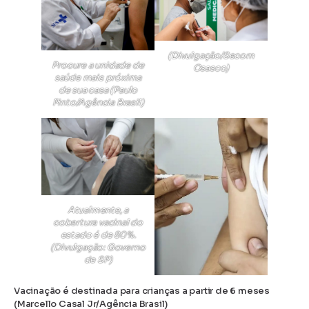
(Divulgação/Secom
Procure a unidade de
Osasco)
saúde mais próxima
de sua casa (Paulo
Pinto/Agência Brasil)
Atualmente, a
cobertura vacinal do
estado é de 80%.
(Divulgação: Governo
de SP)
Vacinação é destinada para crianças a partir de 6 meses
(Marcello Casal Jr/Agência Brasil)