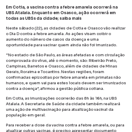
Em Cotia, a vacina contra a febre amarela ocorrerá na
UBS Atalaia. Enquanto em Osasco, ação ocorrerá em
todas as UBSs da cidade; saiba mais
Neste sábado (22), as cidades de Cotia e Osasco vão realizar
o Dia D contra a febre amarela. As ações visam coibir o
aumento do número de casos da doença e uma
oportunidade para vacinar quem ainda não foi imunizado.
“No estado de São Paulo, as áreas afetadas e com circulação
comprovada do vírus, até o momento, são: Ribeirão Preto,
Campinas, Barretos e Osasco, além de cidades de Minas
Gerais, Roraima e Tocantins. Nestas regiões, foram
confirmadas epizootias por febre amarela em primatas não
humanos, e quem vai para estes locais devem ser imunizados
contra a doença”, afirmou a gestão pública cotiana.
Em Cotia, as imunizações ocorrerão das 8h às 16h, na UBS
Atalaia. A Secretaria de Saúde da cidade também realizará
uma ação de multivacinação para atualização vacinal da
população em geral.
Para receber a dose da vacina contra a febre amarela, ou para
atualizar outras vacinas, é preciso apresentar documento