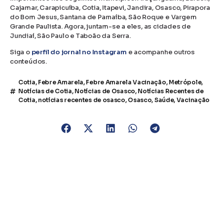
Cajamar, Carapicuíba, Cotia, Itapevi, Jandira, Osasco, Pirapora
do Bom Jesus, Santana de Parnaíba, São Roque e Vargem
Grande Paulista. Agora, juntam-se a eles, as cidades de
Jundiaí, São Paulo e Taboão da Serra.
Siga o
perfil do jornal no Instagram
e acompanhe outros
conteúdos.
Cotia
,
Febre Amarela
,
Febre Amarela Vacinação
,
Metrópole
,
Notícias de Cotia
,
Notícias de Osasco
,
Notícias Recentes de
Cotia
,
notícias recentes de osasco
,
Osasco
,
Saúde
,
Vacinação