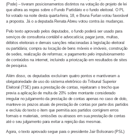
(Pode) – tiveram posicionamentos distintos na votação do projeto de lei
que altera as regras sobre o Fundo Partidário e o fundo eleitoral. O PL
foi votado na noite desta quarta-feira, 18, e Bruna Furlan votou favorável
a proposta. Já o a deputada Renata Abreu votou contra às mudanças.
Pelo texto aprovado pelos deputados, o fundo poderá ser usado para
serviços de consultoria contábil e advocatícia; pagar juros, multas,
débitos eleitorais e demais sanções relacionadas à legislação eleitoral
ou partidária; compra ou locação de bens móveis e imóveis, construção
de sedes, realização de reformas; e pagamento pelo impulsionamento
de conteúdos na internet, incluindo a priorização em resultados de sites
de pesquisa.
Além disso, os deputados excluíram quatro pontos e mantiveram a
obrigatoriedade de uso do sistema eletrônico do Tribunal Superior
Eleitoral (TSE) para a prestação de contas, rejeitaram o trecho que
previa a aplicação de multa de 20% sobre montante considerado
irregular no julgamento da prestação de contas apenas no caso de dolo,
manteve os prazos atuais de prestação de contas por parte dos partidos
e excluiu do texto o item que permitia aos partidos corrigirem erros
formais e materiais, omissões ou atrasos em sua prestação de contas
até o seu julgamento para evitar a rejeição das mesmas.
Agora, o texto aprovado segue para o presidente Jair Bolsonaro (PSL)