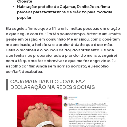
Cioeste
Habitação: prefeito de Cajamar, Danilo Joan, firma
parceria para facilitar linha de crédito para moradia
popular
Ela seguiu afirmou que o filho uniu muitas pessoas em oração
e que segue com fé. “Em tão pouco tempo, Antonio uniu muita
gente em oração, em comunhão. Me ensinou, como José tem
me ensinado, a fortaleza e a profundidade que é ser mãe.
Deus o recolheu e o poupou da dor, do sofrimento. E ainda
que tenha nos proporcionado a pior dor do mundo, seguirei
com a fé que me fez sobreviver e que me fez engravidar. Eu
escolho confiar. Ainda sem sorriso no rosto, eu escolho
confiar”, desabafou.
CAJAMAR: DANILO JOAN FAZ
DECLARAÇÃO NA REDES SOCIAIS