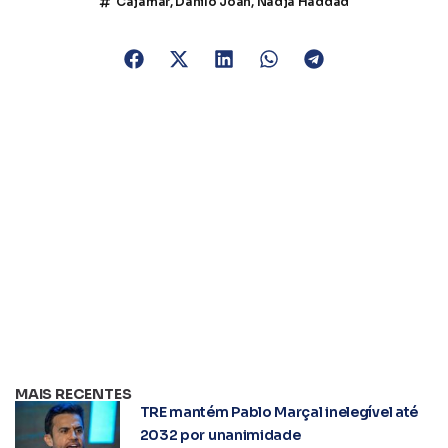
Cajamar
,
Danilo Joan
,
Nadja Haddad
MAIS RECENTES
TRE mantém Pablo Marçal inelegível até
2032 por unanimidade