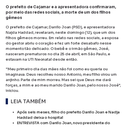
O prefeito de Cajamar e a apresentadora confirmaram,
por meio das redes sociais, a morte de um dos filhos
gêmeos
O prefeito de Cajamar, Danilo Joan (PSD), e apresentadora
Najda Haddad, revelaram, neste domingo (12), que um dos
filhos gêmeos morreu. Em relato nas redes sociais, a esposa
do gestor abriu o coração e fez um forte desabafo nesse
momento tão delicado. O bebê e o irmão gêmeo, José,
nasceram prematuros no dia 25 de abril, em São Paulo, e
estavam na UTI Neonatal desde então.
“Meu primeiro dia das mães não foi como eu queria ou
imaginava. Deus recolheu nosso Antonio, meu filho virou um
anjinho. Parte de mim morreu. Mas sei que Deus me dará
forças, a mim e ao meu marido Danilo Joan, pelo nosso José”,
iniciou.
LEIA TAMBÉM
Após seis meses, filho do prefeito Danilo Joan e Nadja
Haddad deixa o hospital
ENTREVISTA com Danilo Joan, novo presidente do