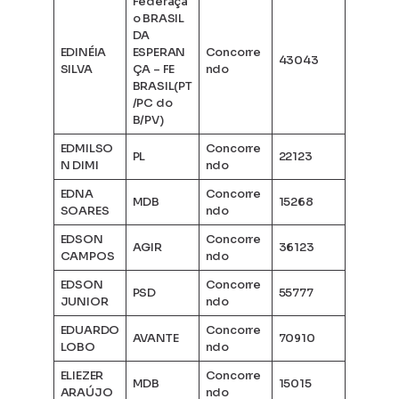
Federaçã
o BRASIL
DA
EDINÉIA
ESPERAN
Concorre
43043
SILVA
ÇA – FE
ndo
BRASIL(PT
/PC do
B/PV)
EDMILSO
Concorre
PL
22123
N DIMI
ndo
EDNA
Concorre
MDB
15268
SOARES
ndo
EDSON
Concorre
AGIR
36123
CAMPOS
ndo
EDSON
Concorre
PSD
55777
JUNIOR
ndo
EDUARDO
Concorre
AVANTE
70910
LOBO
ndo
ELIEZER
Concorre
MDB
15015
ARAÚJO
ndo