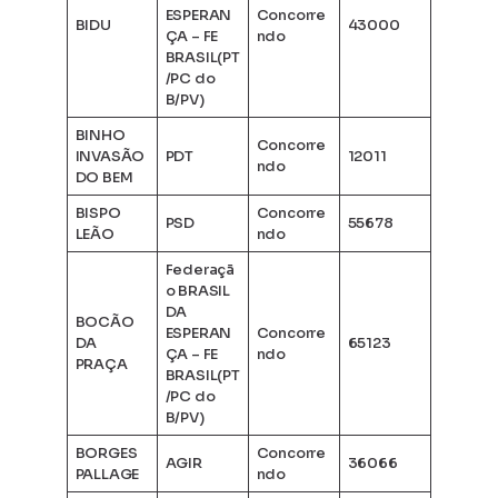
ESPERAN
Concorre
BIDU
43000
ÇA – FE
ndo
BRASIL(PT
/PC do
B/PV)
BINHO
Concorre
INVASÃO
PDT
12011
ndo
DO BEM
BISPO
Concorre
PSD
55678
LEÃO
ndo
Federaçã
o BRASIL
DA
BOCÃO
ESPERAN
Concorre
DA
65123
ÇA – FE
ndo
PRAÇA
BRASIL(PT
/PC do
B/PV)
BORGES
Concorre
AGIR
36066
PALLAGE
ndo