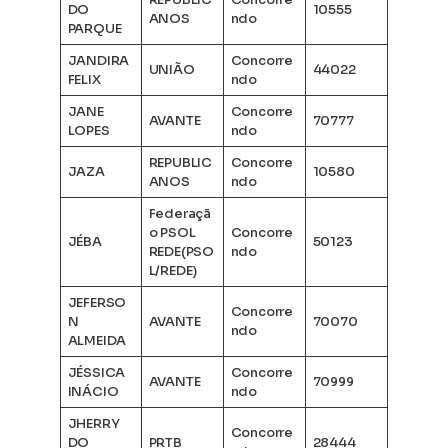
DO
10555
ANOS
ndo
PARQUE
JANDIRA
Concorre
UNIÃO
44022
FELIX
ndo
JANE
Concorre
AVANTE
70777
LOPES
ndo
REPUBLIC
Concorre
JAZA
10580
ANOS
ndo
Federaçã
o PSOL
Concorre
JÉBA
50123
REDE(PSO
ndo
L/REDE)
JEFERSO
Concorre
N
AVANTE
70070
ndo
ALMEIDA
JÉSSICA
Concorre
AVANTE
70999
INÁCIO
ndo
JHERRY
Concorre
DO
PRTB
28444