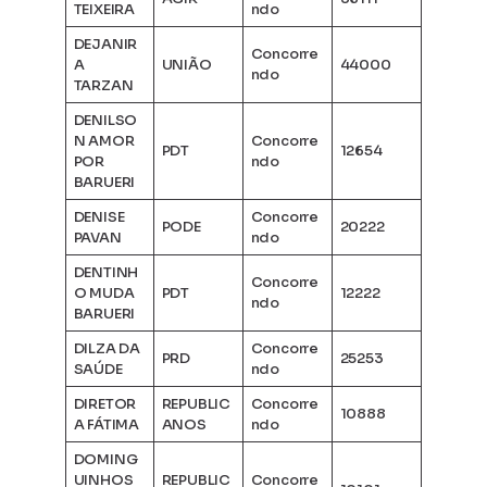
TEIXEIRA
ndo
DEJANIR
Concorre
A
UNIÃO
44000
ndo
TARZAN
DENILSO
N AMOR
Concorre
PDT
12654
POR
ndo
BARUERI
DENISE
Concorre
PODE
20222
PAVAN
ndo
DENTINH
Concorre
O MUDA
PDT
12222
ndo
BARUERI
DILZA DA
Concorre
PRD
25253
SAÚDE
ndo
DIRETOR
REPUBLIC
Concorre
10888
A FÁTIMA
ANOS
ndo
DOMING
UINHOS
REPUBLIC
Concorre