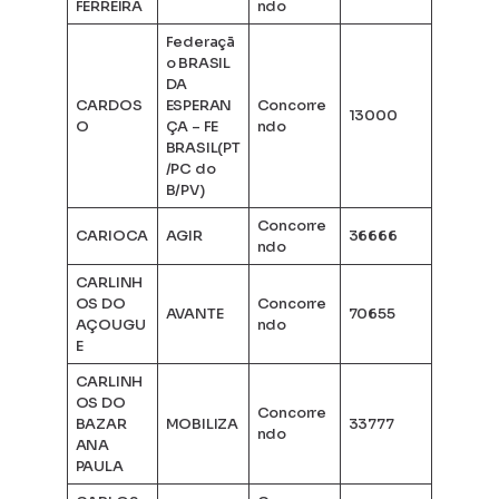
FERREIRA
ndo
Federaçã
o BRASIL
DA
CARDOS
ESPERAN
Concorre
13000
O
ÇA – FE
ndo
BRASIL(PT
/PC do
B/PV)
Concorre
CARIOCA
AGIR
36666
ndo
CARLINH
OS DO
Concorre
AVANTE
70655
AÇOUGU
ndo
E
CARLINH
OS DO
Concorre
BAZAR
MOBILIZA
33777
ndo
ANA
PAULA