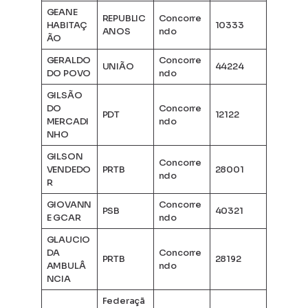
GEANE
REPUBLIC
Concorre
HABITAÇ
10333
ANOS
ndo
ÃO
GERALDO
Concorre
UNIÃO
44224
DO POVO
ndo
GILSÃO
DO
Concorre
PDT
12122
MERCADI
ndo
NHO
GILSON
Concorre
VENDEDO
PRTB
28001
ndo
R
GIOVANN
Concorre
PSB
40321
E GCAR
ndo
GLAUCIO
DA
Concorre
PRTB
28192
AMBULÂ
ndo
NCIA
Federaçã