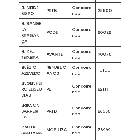
ELINEIDE
Concorre
PRTB
28800
BISPO
ndo
ELISANGE
LA
Concorre
PODE
20022
BRAGAN
ndo
ÇA
ELIZEU
Concorre
AVANTE
70076
TEIXEIRA
ndo
ENÉZIO
REPUBLIC
Concorre
10100
AZEVEDO
ANOS
ndo
ENGENHEI
Concorre
RO ELISEU
PL
22111
ndo
DIAS
ERIKSON
Concorre
BARREIR
PRTB
28558
ndo
OS
EVALDO
Concorre
MOBILIZA
33999
SANTANA
ndo