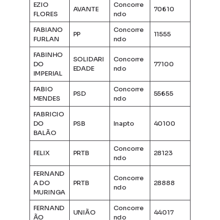
EZIO
Concorre
AVANTE
70610
FLORES
ndo
FABIANO
Concorre
PP
11555
FURLAN
ndo
FABINHO
SOLIDARI
Concorre
DO
77100
EDADE
ndo
IMPERIAL
FABIO
Concorre
PSD
55655
MENDES
ndo
FABRICIO
DO
PSB
Inapto
40100
BALÃO
Concorre
FELIX
PRTB
28123
ndo
FERNAND
Concorre
A DO
PRTB
28888
ndo
MURINGA
FERNAND
Concorre
UNIÃO
44017
ÃO
ndo