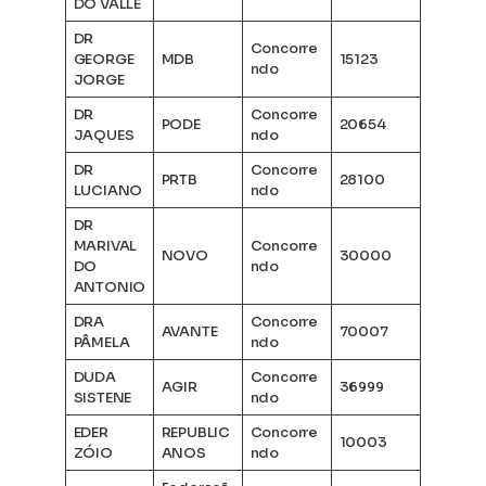
DO VALLE
DR
Concorre
GEORGE
MDB
15123
ndo
JORGE
DR
Concorre
PODE
20654
JAQUES
ndo
DR
Concorre
PRTB
28100
LUCIANO
ndo
DR
MARIVAL
Concorre
NOVO
30000
DO
ndo
ANTONIO
DRA
Concorre
AVANTE
70007
PÂMELA
ndo
DUDA
Concorre
AGIR
36999
SISTENE
ndo
EDER
REPUBLIC
Concorre
10003
ZÓIO
ANOS
ndo