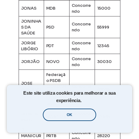
Concorre
JONAS
MDB
15000
ndo
JONINHA
Concorre
S DA
PSD
55999
ndo
SAÚDE
JORGE
Concorre
PDT
12345
LIBÓRIO
ndo
Concorre
JORJÃO
NOVO
30030
ndo
Federaçã
o PSDB
JOSE
CIDADAN
Concorre
AVALANC
45555
IA(PSDB/
ndo
Este site utiliza cookies para melhorar a sua
HE
CIDADAN
experiência.
IA)
JOSE DE
Concorre
OK
MOBILIZA
33689
MELO
ndo
JU
Concorre
MANICUR
PRTB
28220
ndo