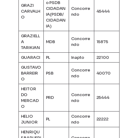
o PSDB
GRAZI
CIDADAN
Concorre
CARVALH
45444
IA(PSDB/
ndo
O
CIDADAN
IA)
GRAZIELL
Concorre
A
MDB
15875
ndo
TARIKIAN
GUARACI
PL
Inapto
22100
GUSTAVO
Concorre
BARREIR
PSB
40070
ndo
O
HEITOR
DO
Concorre
PRD
25444
MERCAD
ndo
O
HELIO
Concorre
PL
22222
JUNIOR
ndo
HENRIQU
E BARUERI
Concorre