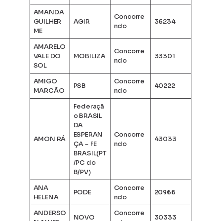
AMANDA
Concorre
GUILHER
AGIR
36234
ndo
ME
AMARELO
Concorre
VALE DO
MOBILIZA
33301
ndo
SOL
AMIGO
Concorre
PSB
40222
MARCÃO
ndo
Federaçã
o BRASIL
DA
ESPERAN
Concorre
AMON RÁ
43033
ÇA – FE
ndo
BRASIL(PT
/PC do
B/PV)
ANA
Concorre
PODE
20966
HELENA
ndo
ANDERSO
Concorre
NOVO
30333