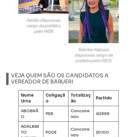
Fabião disputa ao
cargo de prefeito
pelo MDB
Sabrina Nabuco
disputa ao cargo de
prefeita pelo PSOL
VEJA QUEM SÃO OS CANDIDATOS A
VEREADOR DE BARUERI
Nome
Coligaçã
Totalizaç
Partido
Urna
o
ão
ABOBRÃ
Concorre
PSB
40888
O
ndo
ADALBER
Concorre
TO
PODE
20100
ndo