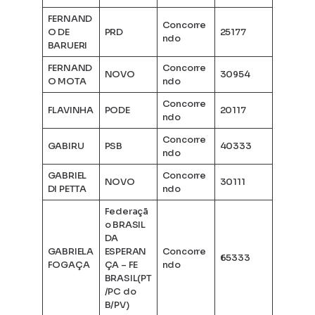
FERNAND
Concorre
O DE
PRD
25177
ndo
BARUERI
FERNAND
Concorre
NOVO
30954
O MOTA
ndo
Concorre
FLAVINHA
PODE
20117
ndo
Concorre
GABIRU
PSB
40333
ndo
GABRIEL
Concorre
NOVO
30111
DI PETTA
ndo
Federaçã
o BRASIL
DA
GABRIELA
ESPERAN
Concorre
65333
FOGAÇA
ÇA – FE
ndo
BRASIL(PT
/PC do
B/PV)