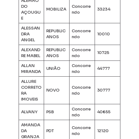
ALEMÃO
DO
Concorre
MOBILIZA
33234
AÇOUGU
ndo
E
ALESSAN
REPUBLIC
Concorre
DRA
10010
ANOS
ndo
ANGEL
ALEXAND
REPUBLIC
Concorre
10725
RE MABEL
ANOS
ndo
ALLAN
Concorre
UNIÃO
44777
MIRANDA
ndo
ALLURE
CORRETO
Concorre
NOVO
30777
RA
ndo
IMOVEIS
Concorre
ALVANY
PSB
40655
ndo
AMANDA
Concorre
DA
PDT
12120
ndo
GRANJA