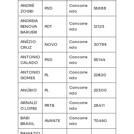
ANDRÉ
Concorre
PSD
55888
ZOGBI
ndo
ANDREIA
Concorre
RENOVA
PDT
12123
ndo
BARUERI
ANÉZIO
Concorre
NOVO
30789
CRUZ
ndo
ANTONIO
Concorre
PSD
55144
CALADO
ndo
ANTONIO
Concorre
PL
22620
GOMES
ndo
Concorre
ANÚBIO
PL
22300
ndo
ARNALD
Concorre
PRTB
28411
O LOPES
ndo
BABI
Concorre
AVANTE
70490
BRASIL
ndo
BAHIA DO