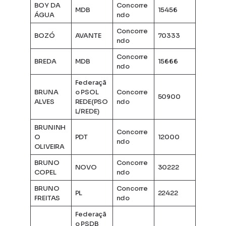
BOY DA
Concorre
MDB
15456
ÁGUA
ndo
Concorre
BOZÓ
AVANTE
70333
ndo
Concorre
BREDA
MDB
15666
ndo
Federaçã
BRUNA
o PSOL
Concorre
50900
ALVES
REDE(PSO
ndo
L/REDE)
BRUNINH
Concorre
O
PDT
12000
ndo
OLIVEIRA
BRUNO
Concorre
NOVO
30222
COPEL
ndo
BRUNO
Concorre
PL
22422
FREITAS
ndo
Federaçã
o PSDB