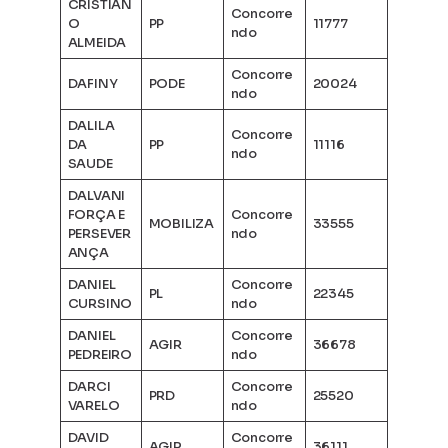
CRISTIAN
Concorre
O
PP
11777
ndo
ALMEIDA
Concorre
DAFINY
PODE
20024
ndo
DALILA
Concorre
DA
PP
11116
ndo
SAUDE
DALVANI
FORÇA E
Concorre
MOBILIZA
33555
PERSEVER
ndo
ANÇA
DANIEL
Concorre
PL
22345
CURSINO
ndo
DANIEL
Concorre
AGIR
36678
PEDREIRO
ndo
DARCI
Concorre
PRD
25520
VARELO
ndo
DAVID
Concorre
AGIR
36111