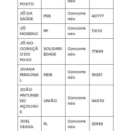
ndo
POSTO
JÔ DA
Concorre
PSB
40777
SAÚDE
ndo
JÔ
Concorre
PP
11013
MORENO
ndo
JÔ NO
CORAÇÃ
SOLIDARI
Concorre
77699
O DO
EDADE
ndo
POVO
JOANA
Concorre
PERSONA
MDB
15051
ndo
L
JOÃO
ANTUNES
Concorre
DO
UNIÃO
44010
ndo
AÇOUGU
E
JOEL
Concorre
PL
22999
CEASA
ndo