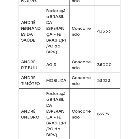
N ALVES
ndo
Federaçã
o BRASIL
ANDRÉ
DA
FERNAND
ESPERAN
Concorre
43333
ES DA
ÇA – FE
ndo
SAÚDE
BRASIL(PT
/PC do
B/PV)
ANDRÉ
Concorre
AGIR
36000
PIT BULL
ndo
ANDRE
Concorre
MOBILIZA
33233
TIMÓTEO
ndo
Federaçã
o BRASIL
DA
ANDRÉ
ESPERAN
Concorre
65777
UNEGRO
ÇA – FE
ndo
BRASIL(PT
/PC do
B/PV)