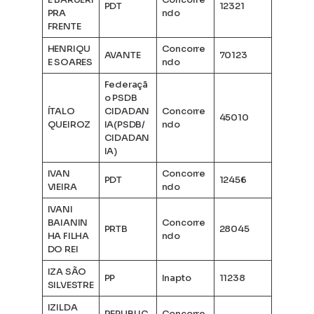
PDT
12321
PRA
ndo
FRENTE
HENRIQU
Concorre
AVANTE
70123
E SOARES
ndo
Federaçã
o PSDB
ÍTALO
CIDADAN
Concorre
45010
QUEIROZ
IA(PSDB/
ndo
CIDADAN
IA)
IVAN
Concorre
PDT
12456
VIEIRA
ndo
IVANI
BAIANIN
Concorre
PRTB
28045
HA FILHA
ndo
DO REI
IZA SÃO
PP
Inapto
11238
SILVESTRE
IZILDA
REPUBLIC
Concorre