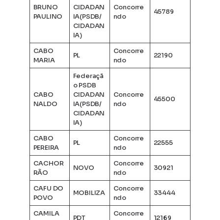
BRUNO
CIDADAN
Concorre
45789
PAULINO
IA(PSDB/
ndo
CIDADAN
IA)
CABO
Concorre
PL
22190
MARIA
ndo
Federaçã
o PSDB
CABO
CIDADAN
Concorre
45500
NALDO
IA(PSDB/
ndo
CIDADAN
IA)
CABO
Concorre
PL
22555
PEREIRA
ndo
CACHOR
Concorre
NOVO
30921
RÃO
ndo
CAFU DO
Concorre
MOBILIZA
33444
POVO
ndo
CAMILA
Concorre
PDT
12169