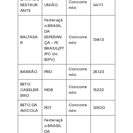
Concorre
RESTAUR
UNIÃO
44111
ndo
ANTE
Federaçã
o BRASIL
DA
BALTASA
ESPERAN
Concorre
13613
R
ÇA – FE
ndo
BRASIL(PT
/PC do
B/PV)
Concorre
BARRÃO
PRD
25123
ndo
BETO
Concorre
CABELEIR
MDB
15222
ndo
EIRO
BETO DA
Concorre
PDT
12500
AVÍCOLA
ndo
Federaçã
o BRASIL
DA