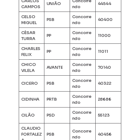
CARLOS
Concorre
UNIÃO
44544
CAMPOS
ndo
CELSO
Concorre
PSB
40400
MIGUEL
ndo
CÈSAR
Concorre
PP
11000
TURRA
ndo
CHARLES
Concorre
PP
11011
FELIX
ndo
CHICO
Concorre
AVANTE
70140
VILELA
ndo
Concorre
CICERO
PSB
40322
ndo
Concorre
CIDINHA
PRTB
28686
ndo
Concorre
CILÃO
PSD
55123
ndo
CLAUDIO
Concorre
FORTALEZ
PSB
40456
ndo