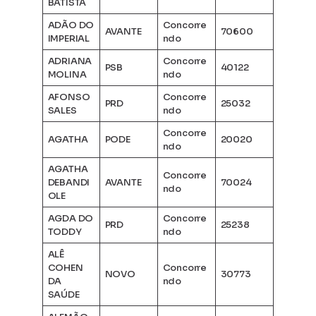
BATISTA
ADÃO DO
Concorre
AVANTE
70600
IMPERIAL
ndo
ADRIANA
Concorre
PSB
40122
MOLINA
ndo
AFONSO
Concorre
PRD
25032
SALES
ndo
Concorre
AGATHA
PODE
20020
ndo
AGATHA
Concorre
DEBANDI
AVANTE
70024
ndo
OLE
AGDA DO
Concorre
PRD
25238
TODDY
ndo
ALÊ
COHEN
Concorre
NOVO
30773
DA
ndo
SAÚDE