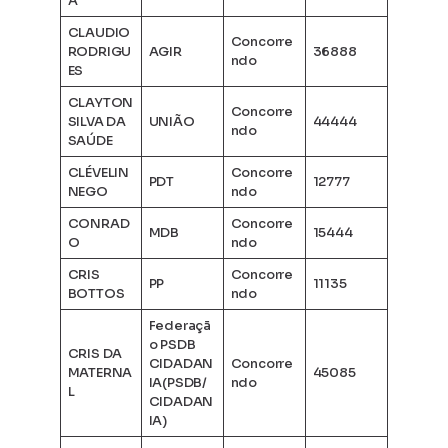
A
CLAUDIO
Concorre
RODRIGU
AGIR
36888
ndo
ES
CLAYTON
Concorre
SILVA DA
UNIÃO
44444
ndo
SAÚDE
CLÉVELIN
Concorre
PDT
12777
NEGO
ndo
CONRAD
Concorre
MDB
15444
O
ndo
CRIS
Concorre
PP
11135
BOTTOS
ndo
Federaçã
o PSDB
CRIS DA
CIDADAN
Concorre
MATERNA
45085
IA(PSDB/
ndo
L
CIDADAN
IA)