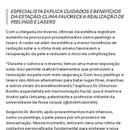
ESPECIALISTA EXPLICA CUIDADOS E BENEFÍCIOS
DA ESTAÇÃO; CLIMA FAVORECE A REALIZAÇÃO DE
PEELINGS E LASERS
Com a chegada do inverno, clínicas de estética registram
aumento na procura por procedimentos como peelings e
lasers. A razão vai além da estética: a menor incidência de
radiação solar e o clima mais ameno favorecem a
recuperação da pele e reduzem o risco de complicações.
“Durante o outono e o inverno, temos uma menor exposição
solar. Isso permite realizar tratamentos que promovem a
renovação da pele com mais segurança. Com isso, peelings e
lasers são ótimas alternativas para tratar rugas finas, manchas
e outros sinais do envelhecimento,” explica o Dr. Dimorvan
Bordin, especialista em Harmonização Facial, que é mestre e
doutor pela Unicamp, palestrante e professor vistante da
universidade de Nova Iorque. (@drdimobordin)
Segundo Dr. Bordin, após procedimentos mais intensos,
como os peelings, a pele passa por um processo de
descamação. Nesse momento, entra em cena uma rotina de
cuidados personalizada, fundamental para proteger a nova