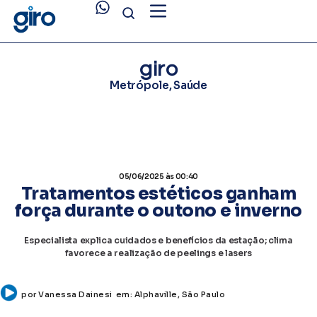
giro
Metrópole
,
Saúde
05/06/2025
às 00:40
Tratamentos estéticos ganham
força durante o outono e inverno
Especialista explica cuidados e benefícios da estação; clima
favorece a realização de peelings e lasers
por
Vanessa Dainesi
em:
Alphaville
,
São Paulo