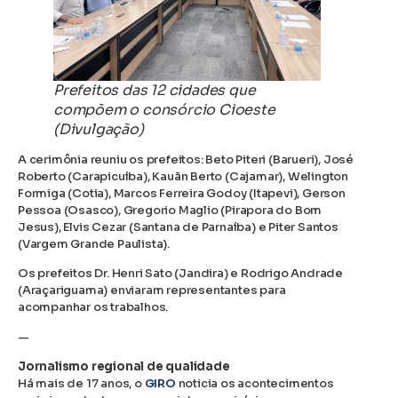
Prefeitos das 12 cidades que
compõem o consórcio Cioeste
(Divulgação)
A cerimônia reuniu os prefeitos: Beto Piteri (Barueri), José
Roberto (Carapicuíba), Kauãn Berto (Cajamar), Welington
Formiga (Cotia), Marcos Ferreira Godoy (Itapevi), Gerson
Pessoa (Osasco), Gregorio Maglio (Pirapora do Bom
Jesus), Elvis Cezar (Santana de Parnaíba) e Piter Santos
(Vargem Grande Paulista).
Os prefeitos Dr. Henri Sato (Jandira) e Rodrigo Andrade
(Araçariguama) enviaram representantes para
acompanhar os trabalhos.
—
Jornalismo regional de qualidade
Há mais de 17 anos, o
GIRO
noticia os acontecimentos