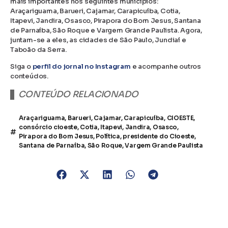
mais importantes nos seguintes municípios:
Araçariguama, Barueri, Cajamar, Carapicuíba, Cotia,
Itapevi, Jandira, Osasco, Pirapora do Bom Jesus, Santana
de Parnaíba, São Roque e Vargem Grande Paulista. Agora,
juntam-se a eles, as cidades de São Paulo, Jundiaí e
Taboão da Serra.
Siga o
perfil do jornal no Instagram
e acompanhe outros
conteúdos.
CONTEÚDO RELACIONADO
Araçariguama
,
Barueri
,
Cajamar
,
Carapicuíba
,
CIOESTE
,
consórcio cioeste
,
Cotia
,
Itapevi
,
Jandira
,
Osasco
,
Pirapora do Bom Jesus
,
Política
,
presidente do Cioeste
,
Santana de Parnaíba
,
São Roque
,
Vargem Grande Paulista