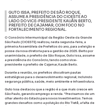
GUTO ISSA, PREFEITO DE SÃO ROQUE,
ASSUME A PRESIDÊNCIA DO CIOESTE AO
LADO DO VICE-PRESIDENTE KAUÃN BERTO,
PREFEITO DE CAJAMAR, COM FOCO NO
FORTALECIMENTO REGIONAL.
O Consórcio Intermunicipal da Região Oeste da Grande
São Paulo (CIOESTE) realizou, nesta segunda-feira, a
primeira Assembleia de Prefeitos do ano, para a eleição e
posse da nova diretoria para a gestão de 2025. Eleito por
unanimidade, o prefeito de São Roque, Guto Issa, assume
a presidência do Consórcio, tendo como vice-
presidente o prefeito de Cajamar, Kauãn Berto.
Durante a reunião, os prefeitos discutiram pautas
estratégicas para o desenvolvimento regional, incluindo
segurança pública, saúde, meio ambiente e infraestrutura.
Guto Issa destacou que a região é a que mais cresce em
São Paulo, gerando emprego e renda. “Precisamos de um
olhar atento do Estado para novos investimentos. Temos
grandes desafios como a poluição do Rio Tietê, a falta de