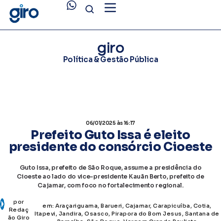
giro
Política & Gestão Pública
06/01/2025
às 16:17
Prefeito Guto Issa é eleito
presidente do consórcio Cioeste
Guto Issa, prefeito de São Roque, assume a presidência do
Cioeste ao lado do vice-presidente Kauãn Berto, prefeito de
Cajamar, com foco no fortalecimento regional.
por
em:
Araçariguama
,
Barueri
,
Cajamar
,
Carapicuíba
,
Cotia
,
Redaç
Itapevi
,
Jandira
,
Osasco
,
Pirapora do Bom Jesus
,
Santana de
ão Giro