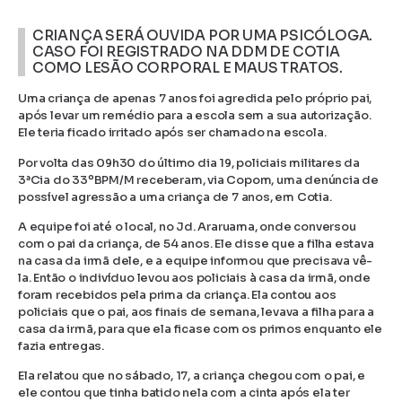
CRIANÇA SERÁ OUVIDA POR UMA PSICÓLOGA.
CASO FOI REGISTRADO NA DDM DE COTIA
COMO LESÃO CORPORAL E MAUS TRATOS.
Uma criança de apenas 7 anos foi agredida pelo próprio pai,
após levar um remédio para a escola sem a sua autorização.
Ele teria ficado irritado após ser chamado na escola.
Por volta das 09h30 do último dia 19, policiais militares da
3ªCia do 33ºBPM/M receberam, via Copom, uma denúncia de
possível agressão a uma criança de 7 anos, em Cotia.
A equipe foi até o local, no Jd. Araruama, onde conversou
com o pai da criança, de 54 anos. Ele disse que a filha estava
na casa da irmã dele, e a equipe informou que precisava vê-
la. Então o indivíduo levou aos policiais à casa da irmã, onde
foram recebidos pela prima da criança. Ela contou aos
policiais que o pai, aos finais de semana, levava a filha para a
casa da irmã, para que ela ficase com os primos enquanto ele
fazia entregas.
Ela relatou que no sábado, 17, a criança chegou com o pai, e
ele contou que tinha batido nela com a cinta após ela ter