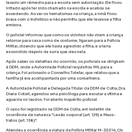
levado um rémedio para a escola sem autorização. Ele ficou
irritado após ter sido chamado na escola e acabou se
excedendo. Ao ver os hematomas na criança, a irmã ficou
brava com o indivíduo e não permitiu que ele levasse a filha
embora.
O policial informou que como os vizinhos não viram a criança
retornar para casa como de costume, ligaram para a Polícia
Militar, dizendo que ele havia agredido a filha, e a teria
escondido depois da surra que deu nela.
Após saber os detalhes do ocorrido, os policiais se dirigiram
à DDM, onde a Autoridade Policial requisitou IML para a
criança. Foi acionado o Conselho Tutelar, que relatou que a
família já era acompanhada por uma conselheira.
A Autoridade Policial e Delegada Titular da DDM de Cotia, Dra.
Diana Cotait, agendou uma psicóloga para escutar a vítima e
aguarda os laudos. Foi aberto inquérito policial.
O caso foi registrado na DDM de Cotia, em boletim de
ocorrência de natureza “Lesão corporal (art. 129) e Maus-
tratos (art. 136)”.
Atendeu a ocorrência a viatura da Polícia Militar M-33314, Cb