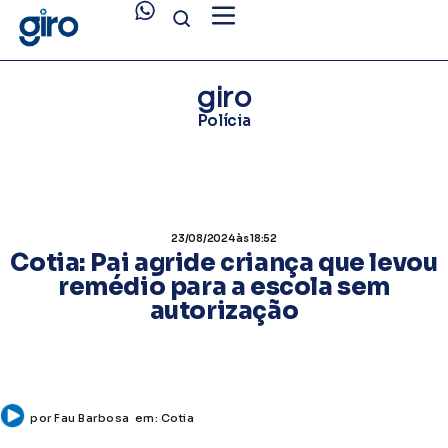
giro
Polícia
23/08/2024
às 18:52
Cotia: Pai agride criança que levou
remédio para a escola sem
autorização
por
Fau Barbosa
em:
Cotia