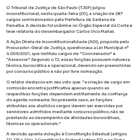
O Tribunal de Justiça de São Paulo (TJSP) julgou
inconstitucional, nesta quarta-feira (20), a criação de 267
cargos comissionados pela Prefeitura de Santana de
Parnaíba. A decisão foi unânime no Órgão Especial da Corte e
teve relatoria do desembargador Carlos Vico Mañas.
A Ação Direta de Inconstitucionalidade (ADI), proposta pelo
Procurador-Geral de Justiça, questionava a Lei Municipal nº
4.009/2021, que instituiu cargos de “Coordenador” e
“Assessor”. Segundo o TJ, essas funções possuem natureza
técnica, burocrática e operacional, devendo ser preenchidas
por concurso público e não por livre nomeação.
O relator destacou em seu voto que: “a criação de cargo em
comissão encontra justificativa apenas quando as
respectivas funções dependem estritamente da confiança
do agente nomeante. No presente caso, as funções
atribuídas aos aludidos cargos devem ser exercidas por
servidores admitidos mediante concurso público, não se
prestando ao desempenho de atividades burocráticas,
técnicas ou operacionais.”
A decisão aponta violação à Constituição Estadual (artigos
111, 115 e 144), à Constituição Federal (artigo 37) e ao Tema