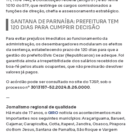
1010 do STF, que restringe os cargos comissionados a
funções de direção, chefia e assessoramento estratégico.
SANTANA DE PARNAÍBA: PREFEITURA TEM
120 DIAS PARA CUMPRIR DECISÃO
Para evitar prejuízos imediatos ao funcionamento da
administração, os desembargadores modularam os efeitos
da sentença, estabelecendo prazo de 120 dias para que a
gestão do prefeito Elvis Cezar (Republicanos) se adeque. Foi
garantida ainda a irrepetibilidade dos salários recebidos de
boa-fé pelos atuais ocupantes, que não precisarão devolver
valores já pagos.
O acórdão pode ser consultado no site do TJSP, sob o
processo nº
3013157-52.2024.8.26.0000
.
—
Jornalismo regional de qualidade
Há mais de 17 anos, o
GIRO
noticia os acontecimentos mais
importantes nos seguintes municípios: Araçariguama, Barueri,
Cajamar, Carapicuíba, Cotia, Itapevi, Jandira, Osasco, Pirapora
do Bom Jesus, Santana de Parnaíba, São Roque e Vargem