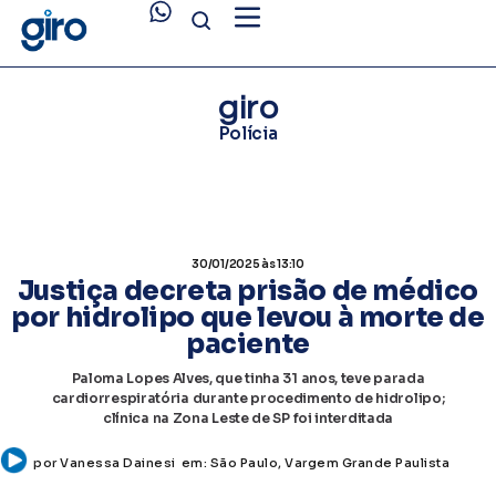
giro
Polícia
30/01/2025
às 13:10
Justiça decreta prisão de médico
por hidrolipo que levou à morte de
paciente
Paloma Lopes Alves, que tinha 31 anos, teve parada
cardiorrespiratória durante procedimento de hidrolipo;
clínica na Zona Leste de SP foi interditada
por
Vanessa Dainesi
em:
São Paulo
,
Vargem Grande Paulista