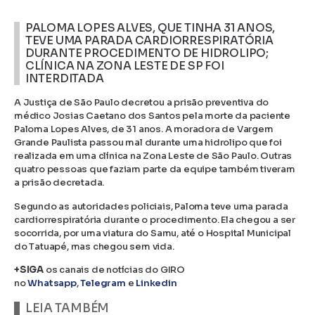
PALOMA LOPES ALVES, QUE TINHA 31 ANOS,
TEVE UMA PARADA CARDIORRESPIRATÓRIA
DURANTE PROCEDIMENTO DE HIDROLIPO;
CLÍNICA NA ZONA LESTE DE SP FOI
INTERDITADA
A Justiça de São Paulo decretou a prisão preventiva do
médico Josias Caetano dos Santos pela morte da paciente
Paloma Lopes Alves, de 31 anos. A moradora de Vargem
Grande Paulista passou mal durante uma hidrolipo que foi
realizada em uma clínica na Zona Leste de São Paulo. Outras
quatro pessoas que faziam parte da equipe também tiveram
a prisão decretada.
Segundo as autoridades policiais, Paloma teve uma parada
cardiorrespiratória durante o procedimento. Ela chegou a ser
socorrida, por uma viatura do Samu, até o Hospital Municipal
do Tatuapé, mas chegou sem vida.
+SIGA
os canais de notícias do GIRO
no
Whatsapp
,
Telegram
e
Linkedin
LEIA TAMBÉM