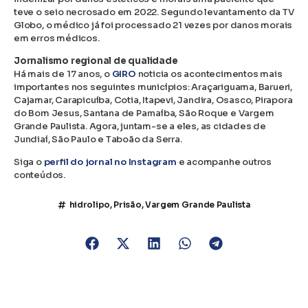
teve o seio necrosado em 2022. Segundo levantamento da TV
Globo, o médico já foi processado 21 vezes por danos morais
em erros médicos.
Jornalismo regional de qualidade
Há mais de 17 anos, o
GIRO
noticia os acontecimentos mais
importantes nos seguintes municípios: Araçariguama, Barueri,
Cajamar, Carapicuíba, Cotia, Itapevi, Jandira, Osasco, Pirapora
do Bom Jesus, Santana de Parnaíba, São Roque e Vargem
Grande Paulista. Agora, juntam-se a eles, as cidades de
Jundiaí, São Paulo e Taboão da Serra.
Siga o
perfil do jornal no Instagram
e acompanhe outros
conteúdos.
hidrolipo
,
Prisão
,
Vargem Grande Paulista