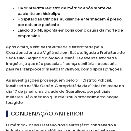
CRM interdita registro de médico após morte de
paciente em hidrolipo
Hospital das Clínicas: auxiliar de enfermagem é preso
por estuprar paciente
Laudo do IML aponta embolia como causa da morte de
empresária
Após o fato, a clínica foi autuada e interditada pela
Coordenadoria de Vigilância em Saúde, ligada à Prefeitura de
São Paulo. Segundo o órgão, a Maná Day exercia atividade
irregular, já que não possuía a licença sanitária necessária
para realizar procedimentos invasivos, como lipoaspirações.
As investigações prosseguem pelo 31º Distrito Policial,
localizado na Vila Carrão. A proprietária da clínica foi presa no
dia 17 de janeiro, na cidade de Guarulhos, por policiais
militares. Já o médico que realizou o procedimento segue
foragido.
CONDENAÇÃO ANTERIOR
O médico Josias Caetano dos Santos já foi condenado a
indenizar por danos estéticos e morais uma paciente que