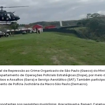
al de Repressão ao Crime Organizado de São Paulo (Gaeco) do Mini
Departamento de Operações Policiais Estratégicas (Dope), por meio 
os e Assaltos (Garra) e Serviço Aerotático (SAT). Também particip
nto de Polícia Judiciária da Macro São Paulo (Demacro).
portantes nos seguintes municípios: Araçariguama, Barueri, Cajamar