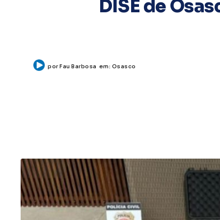
DISE de Osas
por
Fau Barbosa
em:
Osasco