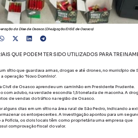
eração da Dise de Osasco (Divulgação/DISE de Osasco)
RIAIS QUE PODEM TER SIDO UTILIZADOS PARA TREINA
um sítio que guardava armas, drogas e até drones, no município de 
e a operação ‘Novo Domínio’.
ícia Civil de Osasco aprendeu um caminhão em Presidente Prudente.
ado com adubo, na verdade escondia 1,5 tonelada de maconha. A dro
ntos de vendas do tráfico na região de Osasco.
alguns dias em um sítio na área rural de São Pedro, indicando a exi
a armazenar os entorpecentes. A investigação apontou para um segu
 a Polícia, os dois locais têm como proprietária uma empresa que
sui comprovação fiscal do valor.