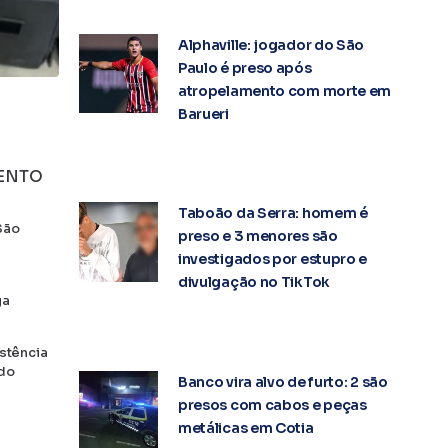
Alphaville: jogador do São
Paulo é preso após
atropelamento com morte em
Barueri
MENTO
Taboão da Serra: homem é
São
preso e 3 menores são
investigados por estupro e
divulgação no TikTok
ga
stência
ndo
Banco vira alvo de furto: 2 são
presos com cabos e peças
metálicas em Cotia