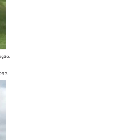
ação.
ogo.