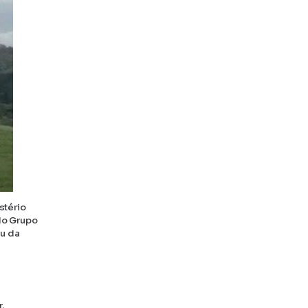
stério
do Grupo
ou da
,