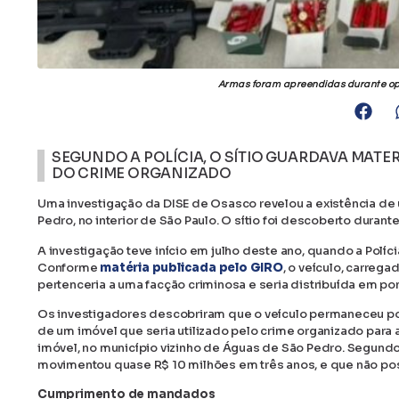
Armas foram apreendidas durante op
SEGUNDO A POLÍCIA, O SÍTIO GUARDAVA MATE
DO CRIME ORGANIZADO
Uma investigação da DISE de Osasco revelou a existência de 
Pedro, no interior de São Paulo. O sítio foi descoberto durant
A investigação teve início em julho deste ano, quando a Pol
Conforme
matéria publicada pelo GIRO
, o veículo, carreg
pertenceria a uma facção criminosa e seria distribuída em po
Os investigadores descobriram que o veículo permaneceu por 
de um imóvel que seria utilizado pelo crime organizado par
imóvel, no município vizinho de Águas de São Pedro. Segundo
movimentou quase R$ 10 milhões em três anos, e que não pos
Cumprimento de mandados