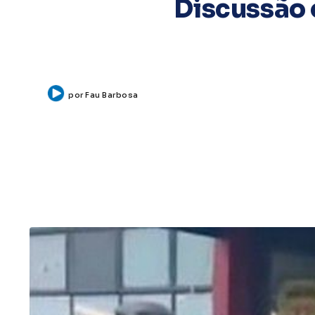
Discussão
por
Fau Barbosa