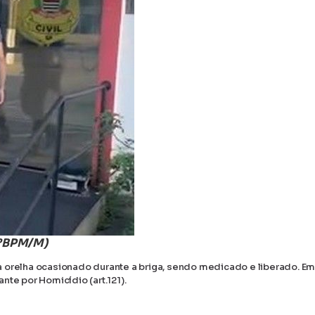
4ºBPM/M)
a orelha ocasionado durante a briga, sendo medicado e liberado. E
te por Homicídio (art.121).