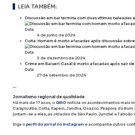
LEIA TAMBÉM:
Discussão em bar termina com duas vítimas baleadas 
Data
4 de junho de 2024
Cotia: Homem é morto a facadas após discussão sobr
Data
3 de dezembro de 2024
Crime em Barueri: Casal é morto a facadas após sair de
Data
27 de setembro de 2024
—
Jornalismo regional de qualidade
Há mais de 17 anos, o
GIRO
noticia os acontecimentos mais im
Carapicuíba, Cotia, Itapevi, Jandira, Osasco, Pirapora do Bo
juntam-se a eles, as cidades de São Paulo, Jundiaí e Taboão d
Siga o
perfil do jornal no Instagram
e acompanhe outros con