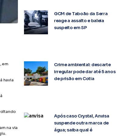
GCM de Taboão da Serra
reage a assalto e baleia
suspeito em SP
, em
Crime ambiental: descarte
irregular pode dar até 5 anos
de prisão em Cotia
á havia
já
voltando
Após caso Crystal, Anvisa
suspende outra marca de
am na via
água; saiba qual é
iu.