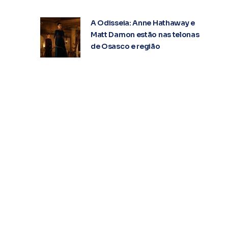
A Odisseia: Anne Hathaway e
Matt Damon estão nas telonas
de Osasco e região