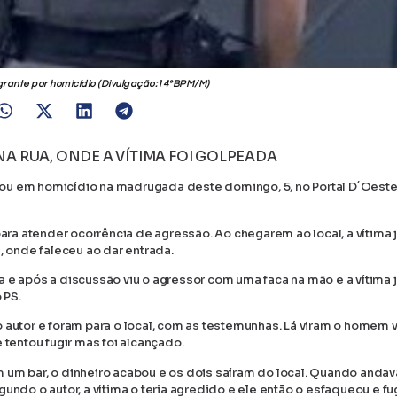
lagrante por homicídio (Divulgação:14ºBPM/M)
 RUA, ONDE A VÍTIMA FOI GOLPEADA
ou em homicídio na madrugada deste domingo, 5, no Portal D´Oeste
para atender ocorrência de agressão. Ao chegarem ao local, a vítima j
, onde faleceu ao dar entrada.
 e após a discussão viu o agressor com uma faca na mão e a vítima 
 PS.
 autor e foram para o local, com as testemunhas. Lá viram o homem 
 tentou fugir mas foi alcançado.
 um bar, o dinheiro acabou e os dois saíram do local. Quando andav
undo o autor, a vítima o teria agredido e ele então o esfaqueou e fug