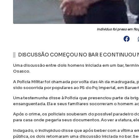
Indivíduo foi preso em f
DISCUSSÃO COMEÇOU NO BAR E CONTINUOU NA
Uma discussão entre dois homens iniciada em um bar, termin
Osasco.
A Polícia Militar foi chamada por volta das 4h da madrugada, 
sido socorrida por populares ao PS do Pq Imperial, em Barueri
Uma testemunha disse à Polícia que presenciou parte da briga
ensanguentada. Ela e seus familiares socorreram o homem ao
Após o crime, os policiais souberam do possível paradeiro do
para casa onde pegaria seus documentos. Ao ver a viatura, ele
Indagado, o indivpiduo disse que após beber com a vítima em
pública, os dois retomaram uma discussão iniciada no bar. Seg