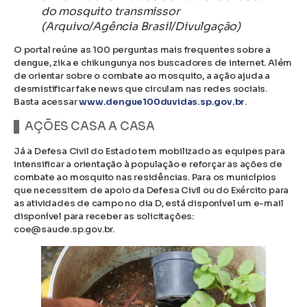
do mosquito transmissor
(Arquivo/Agência Brasil/Divulgação)
O portal reúne as 100 perguntas mais frequentes sobre a
dengue, zika e chikungunya nos buscadores de internet. Além
de orientar sobre o combate ao mosquito, a ação ajuda a
desmistificar fake news que circulam nas redes sociais.
Basta acessar
www.dengue100duvidas.sp.gov.br
.
AÇÕES CASA A CASA
Já a Defesa Civil do Estado tem mobilizado as equipes para
intensificar a orientação à população e reforçar as ações de
combate ao mosquito nas residências. Para os municípios
que necessitem de apoio da Defesa Civil ou do Exército para
as atividades de campo no dia D, está disponível um e-mail
disponível para receber as solicitações:
coe@saude.sp.gov.br.