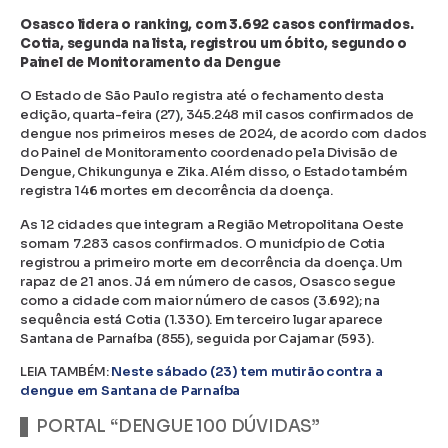
Osasco lidera o ranking, com 3.692 casos confirmados.
Cotia, segunda na lista, registrou um óbito, segundo o
Painel de Monitoramento da Dengue
O Estado de São Paulo registra até o fechamento desta
edição, quarta-feira (27), 345.248 mil casos confirmados de
dengue nos primeiros meses de 2024, de acordo com dados
do Painel de Monitoramento coordenado pela Divisão de
Dengue, Chikungunya e Zika. Além disso, o Estado também
registra 146 mortes em decorrência da doença.
As 12 cidades que integram a Região Metropolitana Oeste
somam 7.283 casos confirmados. O município de Cotia
registrou a primeiro morte em decorrência da doença. Um
rapaz de 21 anos. Já em número de casos, Osasco segue
como a cidade com maior número de casos (3.692); na
sequência está Cotia (1.330). Em terceiro lugar aparece
Santana de Parnaíba (855), seguida por Cajamar (593).
LEIA TAMBÉM:
Neste sábado (23) tem mutirão contra a
dengue em Santana de Parnaíba
PORTAL “DENGUE 100 DÚVIDAS”