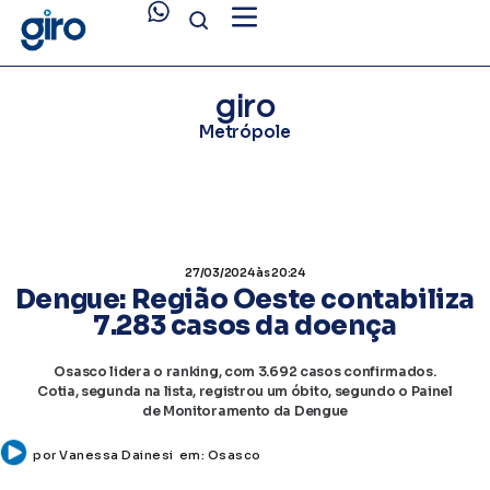
giro
Metrópole
27/03/2024
às 20:24
Dengue: Região Oeste contabiliza
7.283 casos da doença
Osasco lidera o ranking, com 3.692 casos confirmados.
Cotia, segunda na lista, registrou um óbito, segundo o Painel
de Monitoramento da Dengue
por
Vanessa Dainesi
em:
Osasco