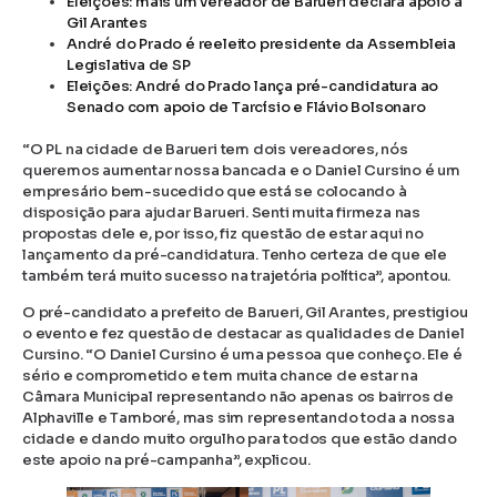
Eleições: mais um vereador de Barueri declara apoio a
Gil Arantes
André do Prado é reeleito presidente da Assembleia
Legislativa de SP
Eleições: André do Prado lança pré-candidatura ao
Senado com apoio de Tarcísio e Flávio Bolsonaro
“O PL na cidade de Barueri tem dois vereadores, nós
queremos aumentar nossa bancada e o Daniel Cursino é um
empresário bem-sucedido que está se colocando à
disposição para ajudar Barueri. Senti muita firmeza nas
propostas dele e, por isso, fiz questão de estar aqui no
lançamento da pré-candidatura. Tenho certeza de que ele
também terá muito sucesso na trajetória política”, apontou.
O pré-candidato a prefeito de Barueri, Gil Arantes, prestigiou
o evento e fez questão de destacar as qualidades de Daniel
Cursino. “O Daniel Cursino é uma pessoa que conheço. Ele é
sério e comprometido e tem muita chance de estar na
Câmara Municipal representando não apenas os bairros de
Alphaville e Tamboré, mas sim representando toda a nossa
cidade e dando muito orgulho para todos que estão dando
este apoio na pré-campanha”, explicou.