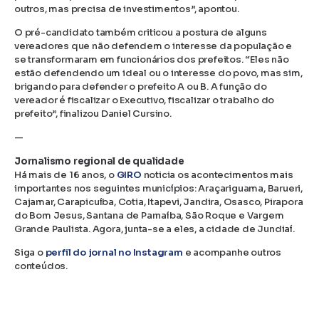
outros, mas precisa de investimentos”, apontou.
O pré-candidato também criticou a postura de alguns
vereadores que não defendem o interesse da população e
se transformaram em funcionários dos prefeitos. “Eles não
estão defendendo um ideal ou o interesse do povo, mas sim,
brigando para defender o prefeito A ou B. A função do
vereador é fiscalizar o Executivo, fiscalizar o trabalho do
prefeito”, finalizou Daniel Cursino.
—
Jornalismo regional de qualidade
Há mais de 16 anos, o
GIRO
noticia os acontecimentos mais
importantes nos seguintes municípios: Araçariguama, Barueri,
Cajamar, Carapicuíba, Cotia, Itapevi, Jandira, Osasco, Pirapora
do Bom Jesus, Santana de Parnaíba, São Roque e Vargem
Grande Paulista. Agora, junta-se a eles, a cidade de Jundiaí.
Siga o
perfil do jornal no Instagram
e acompanhe outros
conteúdos.