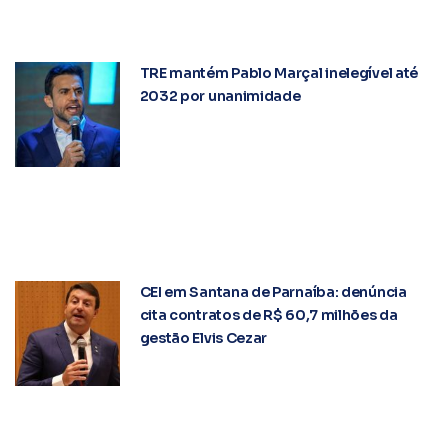
TRE mantém Pablo Marçal inelegível até
2032 por unanimidade
CEI em Santana de Parnaíba: denúncia
cita contratos de R$ 60,7 milhões da
gestão Elvis Cezar