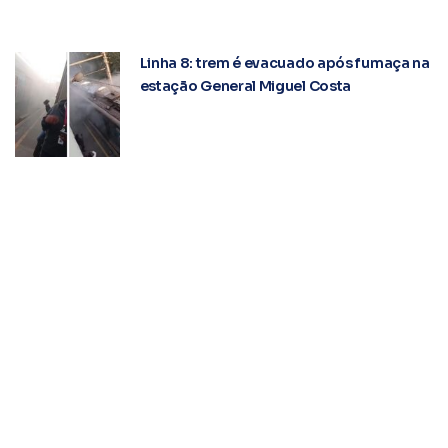
Linha 8: trem é evacuado após fumaça na
estação General Miguel Costa