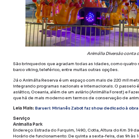
Animália Diversão conta c
São brinquedos que agradam todas as idades, como quatro mon
barco viking, teleférico, entre muitas outras opções.
Já o Animália Reserva é um espaço com mais de 220 mil met
integrando programas nacionais e internacionais. O passeio 
asiático, Oceania, além de um aviário (Animália Forest) e Fa
que há de mais moderno em termos de conservação de anim
Leia Mais:
Barueri: Mirianês Zabot faz show dedicado à obr
Serviço
Animalia Park
Endereço: Estrada do Furquim, 1490, Cotia, Altura do Km 39 
Horário de funcionamento: De quinta a sexta-feira, das 9h às 