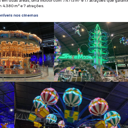
as em duas áreas, uma indoor com 7.4713 m² e 17 atrações que garan
m 4.380 m² e 7 atrações.
poníveis nos cinemas