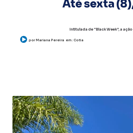
Até sexta (8
Intitulada de “Black Week”, a açã
por
Mariana Pereira
em:
Cotia