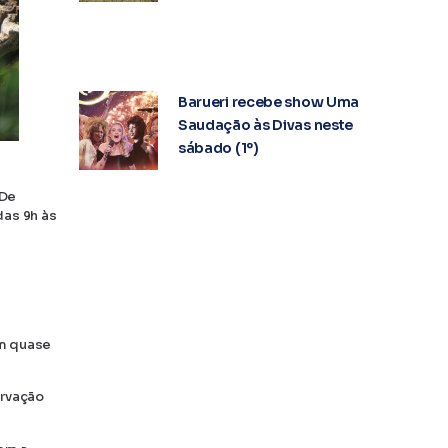
Barueri recebe show Uma
Saudação às Divas neste
sábado (1º)
 De
das 9h às
om quase
ervação