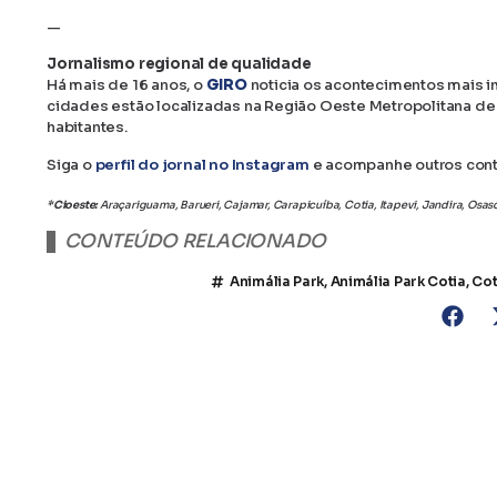
—
Jornalismo regional de qualidade
Há mais de 16 anos, o
GIRO
noticia os acontecimentos mais 
cidades estão localizadas na Região Oeste Metropolitana de
habitantes.
Siga o
perfil do jornal no Instagram
e acompanhe outros con
*Cioeste:
Araçariguama, Barueri, Cajamar, Carapicuíba, Cotia, Itapevi, Jandira, Osa
CONTEÚDO RELACIONADO
Cotia: vindos de BH, quatro gorilas chegam ao Animali
SP: quadrilha lucra R$ 200 mil com ingressos falsos do
Férias: dicas de passeios ao ar livre para crianças e ad
Animália Park
,
Animália Park Cotia
,
Cot