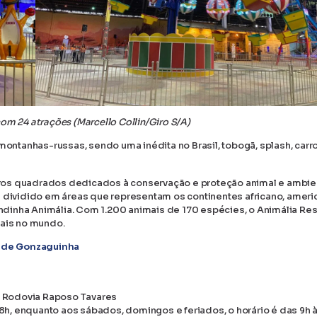
om 24 atrações (Marcello Collin/Giro S/A)
tanhas-russas, sendo uma inédita no Brasil, tobogã, splash, carro
ros quadrados dedicados à conservação e proteção animal e ambien
é dividido em áreas que representam os continentes africano, ameri
zendinha Animália. Com 1.200 animais de 170 espécies, o Animália Res
ais no mundo.
a de Gonzaguinha
da Rodovia Raposo Tavares
18h, enquanto aos sábados, domingos e feriados, o horário é das 9h 