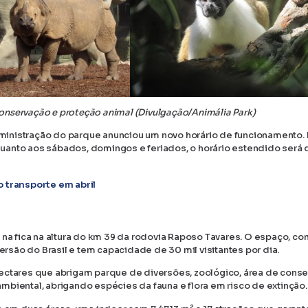
onservação e proteção animal (Divulgação/Animália Park)
administração do parque anunciou um novo horário de funcionamento.
nquanto aos sábados, domingos e feriados, o horário estendido será 
 transporte em abril
 na fica na altura do km 39 da rodovia Raposo Tavares. O espaço, c
são do Brasil e tem capacidade de 30 mil visitantes por dia.
hectares que abrigam parque de diversões, zoológico, área de cons
mbiental, abrigando espécies da fauna e flora em risco de extinção.