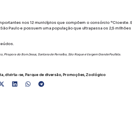
importantes nos 12 municípios que compõem o consórcio *Cioeste. 
 São Paulo e possuem uma população que ultrapassa os 2,5 milhões
teúdos.
sco, Pirapora do Bom Jesus, Santana de Parnaíba, São Roque e Vargem Grande Paulista.
a Park
 Animália Park e outros parques
olescentes
ia
,
divirta-se
,
Parque de diversão
,
Promoções
,
Zoológico