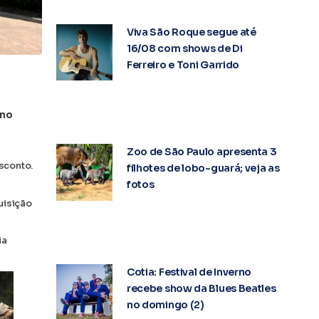
Viva São Roque segue até
16/08 com shows de Di
Ferreiro e Toni Garrido
 no
Zoo de São Paulo apresenta 3
sconto.
filhotes de lobo-guará; veja as
fotos
uisição
ia
Cotia: Festival de Inverno
recebe show da Blues Beatles
no domingo (2)