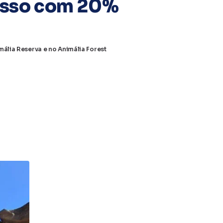
resso com 20%
mália Reserva e no Animália Forest