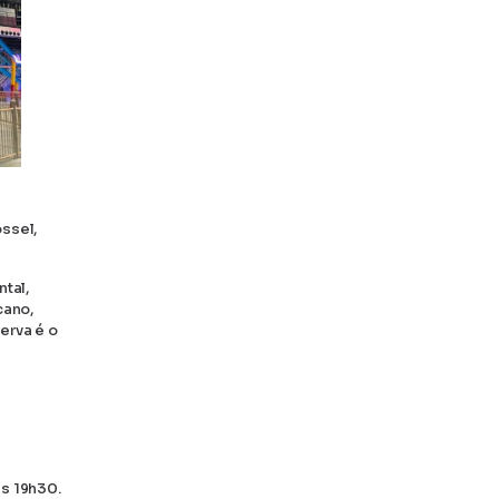
ssel,
tal,
cano,
erva é o
às 19h30.