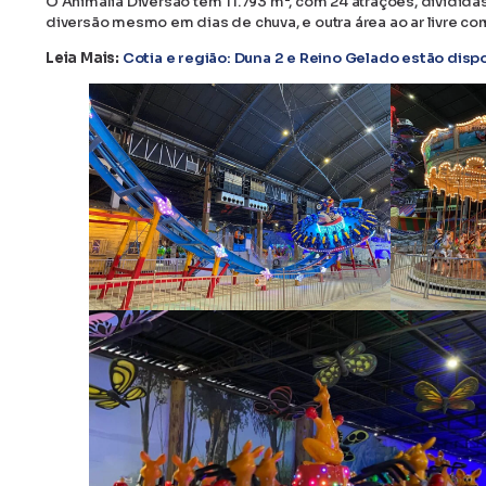
O Animália Diversão tem 11.793 m², com 24 atrações, dividid
diversão mesmo em dias de chuva, e outra área ao ar livre co
Leia Mais:
Cotia e região: Duna 2 e Reino Gelado estão dis