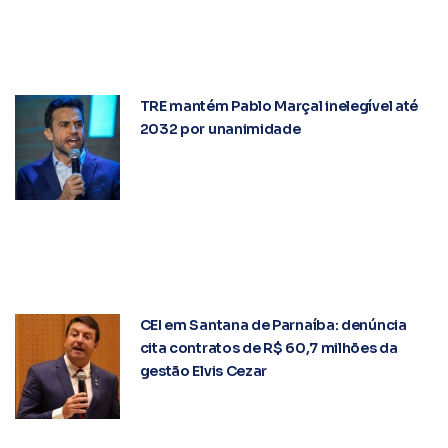
TRE mantém Pablo Marçal inelegível até
2032 por unanimidade
CEI em Santana de Parnaíba: denúncia
cita contratos de R$ 60,7 milhões da
gestão Elvis Cezar