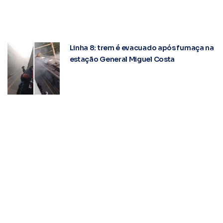
Linha 8: trem é evacuado após fumaça na
estação General Miguel Costa