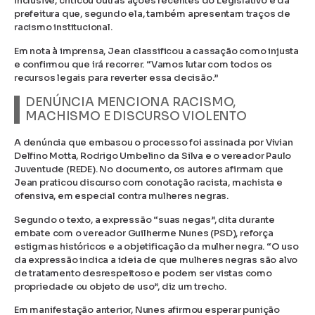
inclusive, criticou outras ações recentes do Legislativo e da
prefeitura que, segundo ela, também apresentam traços de
racismo institucional.
Em nota à imprensa, Jean classificou a cassação como injusta
e confirmou que irá recorrer. “Vamos lutar com todos os
recursos legais para reverter essa decisão.”
DENÚNCIA MENCIONA RACISMO,
MACHISMO E DISCURSO VIOLENTO
A denúncia que embasou o processo foi assinada por Vivian
Delfino Motta, Rodrigo Umbelino da Silva e o vereador Paulo
Juventude (REDE). No documento, os autores afirmam que
Jean praticou discurso com conotação racista, machista e
ofensiva, em especial contra mulheres negras.
Segundo o texto, a expressão “suas negas”, dita durante
embate com o vereador Guilherme Nunes (PSD), reforça
estigmas históricos e a objetificação da mulher negra. “O uso
da expressão indica a ideia de que mulheres negras são alvo
de tratamento desrespeitoso e podem ser vistas como
propriedade ou objeto de uso”, diz um trecho.
Em manifestação anterior, Nunes afirmou esperar punição