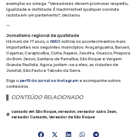
exemplar ao colega. “Vereadores devem promover respeito,
igualdade e civilidade. É inadmissível qualquer conduta
racista em um parlamento”, declarou.
—
Jornalismo regional de qualidade
Há mais de 17 anos, o
GIRO
noticia os acontecimentos mais
importantes nos seguintes municípios: Araçariguama, Barueri,
Cajamar, Carapicuíba, Cotia, Itapevi, Jandira, Osasco, Pirapora
do Bom Jesus, Santana de Parnaíba, São Roque e Vargem
Grande Paulista. Agora, juntam-se a eles, as cidades de
Jundiaí, São Paulo e Taboão da Serra.
Siga o
perfil do jornal no Instagram
e acompanhe outros
conteúdos.
CONTEÚDO RELACIONADO
cassado em São Roque
,
vereador
,
vereador cabo Jean
,
vereador Cassado
,
Vereador de São Roque