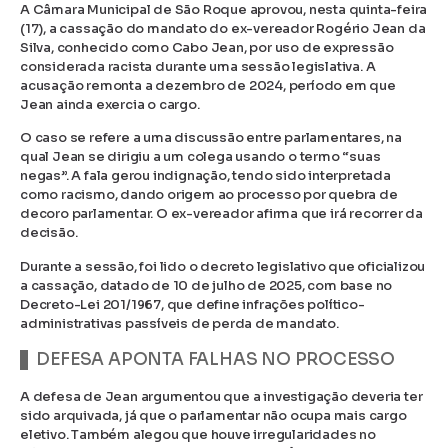
A Câmara Municipal de São Roque aprovou, nesta quinta-feira
(17), a cassação do mandato do ex-vereador Rogério Jean da
Silva, conhecido como Cabo Jean, por uso de expressão
considerada racista durante uma sessão legislativa. A
acusação remonta a dezembro de 2024, período em que
Jean ainda exercia o cargo.
O caso se refere a uma discussão entre parlamentares, na
qual Jean se dirigiu a um colega usando o termo “suas
negas”. A fala gerou indignação, tendo sido interpretada
como racismo, dando origem ao processo por quebra de
decoro parlamentar. O ex-vereador afirma que irá recorrer da
decisão.
Durante a sessão, foi lido o decreto legislativo que oficializou
a cassação, datado de 10 de julho de 2025, com base no
Decreto-Lei 201/1967, que define infrações político-
administrativas passíveis de perda de mandato.
DEFESA APONTA FALHAS NO PROCESSO
A defesa de Jean argumentou que a investigação deveria ter
sido arquivada, já que o parlamentar não ocupa mais cargo
eletivo. Também alegou que houve irregularidades no