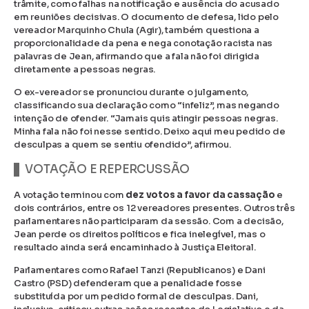
trâmite, como falhas na notificação e ausência do acusado
em reuniões decisivas. O documento de defesa, lido pelo
vereador Marquinho Chula (Agir), também questiona a
proporcionalidade da pena e nega conotação racista nas
palavras de Jean, afirmando que a fala não foi dirigida
diretamente a pessoas negras.
O ex-vereador se pronunciou durante o julgamento,
classificando sua declaração como “infeliz”, mas negando
intenção de ofender. “Jamais quis atingir pessoas negras.
Minha fala não foi nesse sentido. Deixo aqui meu pedido de
desculpas a quem se sentiu ofendido”, afirmou.
VOTAÇÃO E REPERCUSSÃO
A votação terminou com
dez votos a favor da cassação
e
dois contrários, entre os 12 vereadores presentes. Outros três
parlamentares não participaram da sessão. Com a decisão,
Jean perde os direitos políticos e fica inelegível, mas o
resultado ainda será encaminhado à Justiça Eleitoral.
Parlamentares como Rafael Tanzi (Republicanos) e Dani
Castro (PSD) defenderam que a penalidade fosse
substituída por um pedido formal de desculpas. Dani,