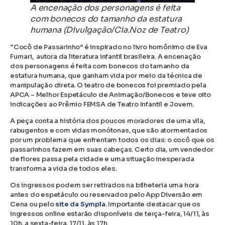
A encenação dos personagens é feita
com bonecos do tamanho da estatura
humana (Divulgação/Cia.Noz de Teatro)
“Cocô de Passarinho” é inspirado no livro homônimo de Eva
Furnari, autora da literatura infantil brasileira. A encenação
dos personagens é feita com bonecos do tamanho da
estatura humana, que ganham vida por meio da técnica de
manipulação direta. O teatro de bonecos foi premiado pela
APCA – Melhor Espetáculo de Animação/Bonecos e teve oito
indicações ao Prêmio FEMSA de Teatro Infantil e Jovem.
A peça conta a história dos poucos moradores de uma vila,
rabugentos e com vidas monótonas, que são atormentados
por um problema que enfrentam todos os dias: o cocô que os
passarinhos fazem em suas cabeças. Certo dia, um vendedor
de flores passa pela cidade e uma situação inesperada
transforma a vida de todos eles.
Os ingressos podem ser retirados na bilheteria uma hora
antes do espetáculo ou reservados pelo App Diversão em
Cena ou pelo
site da Sympla
. Importante destacar que os
ingressos online estarão disponíveis de terça-feira, 14/11, às
10h, a sexta-feira, 17/11, às 17h.