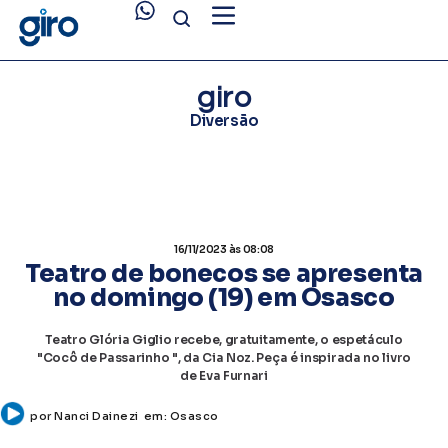
giro
Diversão
16/11/2023
às 08:08
Teatro de bonecos se apresenta
no domingo (19) em Osasco
Teatro Glória Giglio recebe, gratuitamente, o espetáculo
"Cocô de Passarinho ", da Cia Noz. Peça é inspirada no livro
de Eva Furnari
por
Nanci Dainezi
em:
Osasco