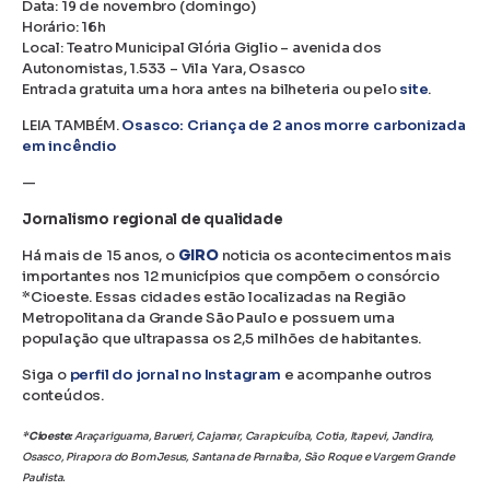
Data: 19 de novembro (domingo)
Horário: 16h
Local: Teatro Municipal Glória Giglio – avenida dos
Autonomistas, 1.533 – Vila Yara, Osasco
Entrada gratuita uma hora antes na bilheteria ou pelo
site
.
LEIA TAMBÉM.
Osasco: Criança de 2 anos morre carbonizada
em incêndio
—
Jornalismo regional de qualidade
Há mais de 15 anos, o
GIRO
noticia os acontecimentos mais
importantes nos 12 municípios que compõem o consórcio
*Cioeste. Essas cidades estão localizadas na Região
Metropolitana da Grande São Paulo e possuem uma
população que ultrapassa os 2,5 milhões de habitantes.
Siga o
perfil do jornal no Instagram
e acompanhe outros
conteúdos.
*Cioeste:
Araçariguama, Barueri, Cajamar, Carapicuíba, Cotia, Itapevi, Jandira,
Osasco, Pirapora do Bom Jesus, Santana de Parnaíba, São Roque e Vargem Grande
Paulista.