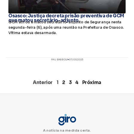
Osasco: Justiça decreta prisão preventiva de GCM
que matou secretário-adjunto
GCM atirou e matou secretário-adjunto de Segurança nesta
segunda-feira (6), após uma reunião na Prefeitura de Osasco.
Vítima estava desarmada.
FAU BARBOSA
07/01/2025
Anterior
1
2
3
4
Próxima
A notícia na medida certa.