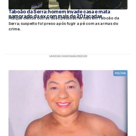
Taboão da Serra: homem invade casa e mata
namorado da ex com mais de 20 facadas
Ataque deixou outras duas pessoas feridas em Taboão da
Serra; suspeito foi preso após fugir a pé com as armas do
crime.
VANESSA DAINESI
04/05/2026
POLÍCIA