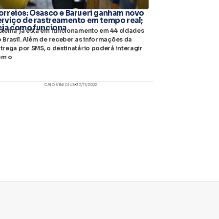
orreios: Osasco e Barueri ganham novo
erviço de rastreamento em tempo real;
eja como funciona
stema já está em funcionamento em 44 cidades
 Brasil. Além de receber as informações da
trega por SMS, o destinatário poderá interagir
om o
CAIO VINICIUS
30/11/2022