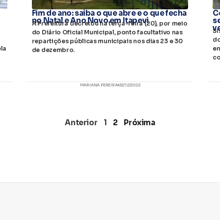
Fim de ano: saiba o que abre e o que fecha
C
no Natal e Ano Novo em Itapevi
s
A Prefeitura decretou na terça-feira (20), por meio
v
Si
do Diário Oficial Municipal, ponto facultativo nas
e
do
repartições públicas municipais nos dias 23 e 30
la
en
de dezembro.
c
MARIANA PEREIRA
22/12/2022
Anterior
1
2
Próxima