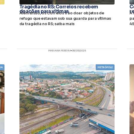
Tragédia no RS: Correios recebem
C
doações para vítimas
r
Além disso, os Correios irão doar objetos de
A 
refugo que estavam sob sua guarda para vítimas
pa
da tragédia no RS; saiba mais
45
MARIANA PEREIRA
08/05/2024
IA
METRÓPOLE