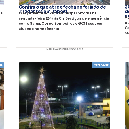
Confira o que abre e fecha no feriado de
J
Tiradentes em Itapevi
d
is
O expediente no Paço Municipal retorna na
c
As
segunda-feira (24), às 8h. Serviços de emergência
op
como Samu, Corpo Bombeiros e GCM seguem
Ca
atuando normalmente
sa
MARIANA PEREIRA
20/04/2023
IA
METRÓPOLE