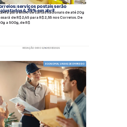
orreios: serviços postais serão
eajustados 4,39% em abril
tarifa para envio de cartas nacionais de até 20g
ssará de R$ 2,45 para R$ 2,55 nos Correios. De
0g a 500g, de R$
REDAÇÃO GIRO S/A
26/03/2024
ECONOMIA
,
VAGAS DE EMPREGO