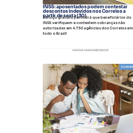
INSS: aposentados podem contestar
descontos indevidos nos Correios a
partir de sexta (30)
Serviço gratuito permitirá que beneficiários do
INSS verifiquem e contestem cobranças não
autorizadas em 4.730 agências dos Correios em
todo o Brasil
VANESSA DAINESI
28/05/2025
ECONOM