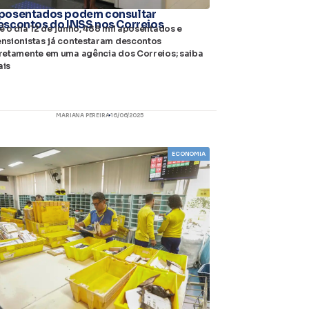
posentados podem consultar
escontos do INSS nos Correios
é o dia 12 de junho, 488 mil aposentados e
nsionistas já contestaram descontos
retamente em uma agência dos Correios; saiba
ais
MARIANA PEREIRA
16/06/2025
ECONOMIA