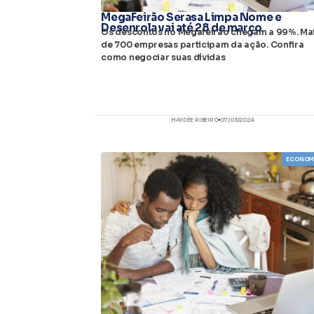
MegaFeirão Serasa Limpa Nome e
Desenrola vai até 28 de março
Os descontos no Megafeirão chegam a 99%. Ma
de 700 empresas participam da ação. Confira
como negociar suas dívidas
HAYDÉE RIBEIRO
07/03/2024
ECONOM