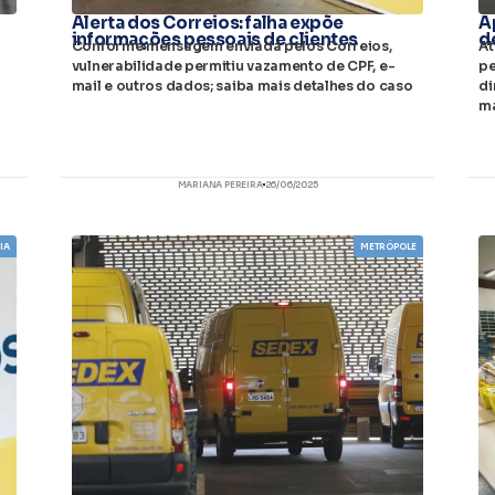
Alerta dos Correios: falha expõe
A
informações pessoais de clientes
d
Conforme mensagem enviada pelos Correios,
At
vulnerabilidade permitiu vazamento de CPF, e-
pe
mail e outros dados; saiba mais detalhes do caso
di
m
MARIANA PEREIRA
26/06/2025
IA
METRÓPOLE