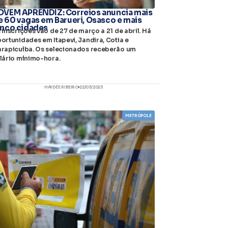
OVEM APRENDIZ: Correios anuncia mais
e 60 vagas em Barueri, Osasco e mais
inco cidades
 inscrições vão de 27 de março a 21 de abril. Há
ortunidades em Itapevi, Jandira, Cotia e
rapicuíba. Os selecionados receberão um
lário mínimo-hora.
HAYDÉE RIBEIRO
22/03/2023
METRÓPOLE