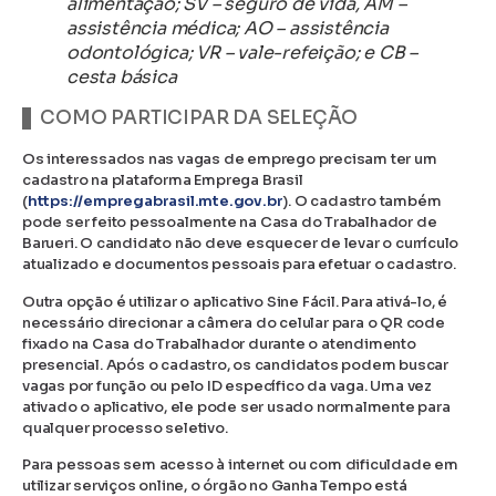
alimentação; SV – seguro de vida, AM –
assistência médica; AO – assistência
odontológica; VR – vale-refeição; e CB –
cesta básica
COMO PARTICIPAR DA SELEÇÃO
Os interessados nas vagas de emprego precisam ter um
cadastro na plataforma Emprega Brasil
(
https://empregabrasil.mte.gov.br
). O cadastro também
pode ser feito pessoalmente na Casa do Trabalhador de
Barueri. O candidato não deve esquecer de levar o currículo
atualizado e documentos pessoais para efetuar o cadastro.
Outra opção é utilizar o aplicativo Sine Fácil. Para ativá-lo, é
necessário direcionar a câmera do celular para o QR code
fixado na Casa do Trabalhador durante o atendimento
presencial. Após o cadastro, os candidatos podem buscar
vagas por função ou pelo ID específico da vaga. Uma vez
ativado o aplicativo, ele pode ser usado normalmente para
qualquer processo seletivo.
Para pessoas sem acesso à internet ou com dificuldade em
utilizar serviços online, o órgão no Ganha Tempo está