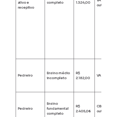
VA + VT +
ativo e
completo
1.324,00
outros
receptivo
Ensino médio
R$
Pedreiro
VA + VT
incompleto
2.182,00
Ensino
R$
CB +
Pedreiro
fundamental
2.405,06
outros
completo