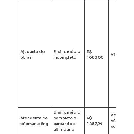
Ajudante de
Ensino médio
R$
VT + VA
obras
incompleto
1.668,00
Ensino médio
AM + AO +
Atendente de
completo ou
R$
VA + VT +
telemarketing
cursando o
1.487,29
outros
último ano