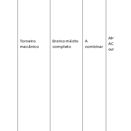
AM + VT +
Torneiro
Ensino médio
A
AO +
mecânico
completo
combinar
outros