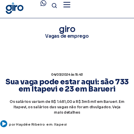
giro
Vagas de emprego
04/03/2024
às 15:43
Sua vaga pode estar aqui: são 733
em Itapevi e 23 em Barueri
Os salários variam de R$ 1.481,00 a R$ 3m5 mil em Barueri. Em
Itapevi, os salários das vagas não foram divulgados. Veja
mais detalhes
por
Haydée Ribeiro
em:
Itapevi