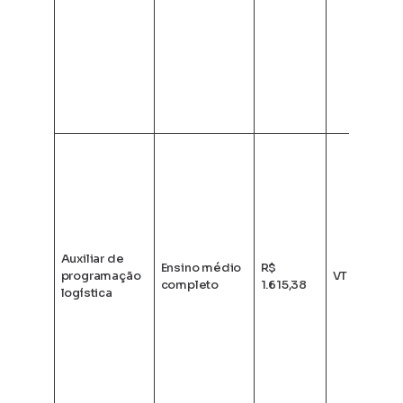
Auxiliar de
Ensino médio
R$
programação
VT + VA
completo
1.615,38
logística