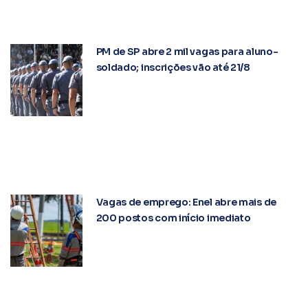
Emprego em Osasco: mais de 2 mil vagas
na sexta (31); saiba os locais
PM de SP abre 2 mil vagas para aluno-
soldado; inscrições vão até 21/8