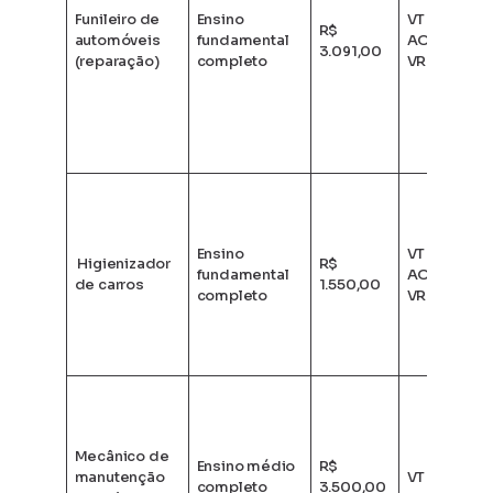
Funileiro de
Ensino
VT + AM +
R$
automóveis
fundamental
AO + VA +
3.091,00
(reparação)
completo
VR + PLR
Ensino
VT + AM +
Higienizador
R$
fundamental
AO + VA +
de carros
1.550,00
completo
VR + PLR
Mecânico de
Ensino médio
R$
manutenção
VT + CB
completo
3.500,00