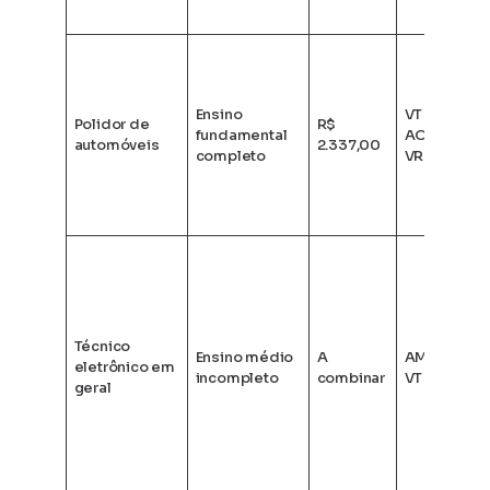
Ensino
VT + AM +
Polidor de
R$
fundamental
AO + VA +
automóveis
2.337,00
completo
VR + PLR
Técnico
Ensino médio
A
AM + AO +
eletrônico em
incompleto
combinar
VT + outros
geral