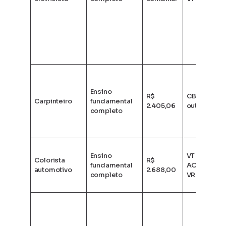
Ensino
R$
CB +
Carpinteiro
fundamental
2.405,06
outros
completo
Ensino
VT + AM +
Colorista
R$
fundamental
AO + VA +
automotivo
2.688,00
completo
VR + PLR