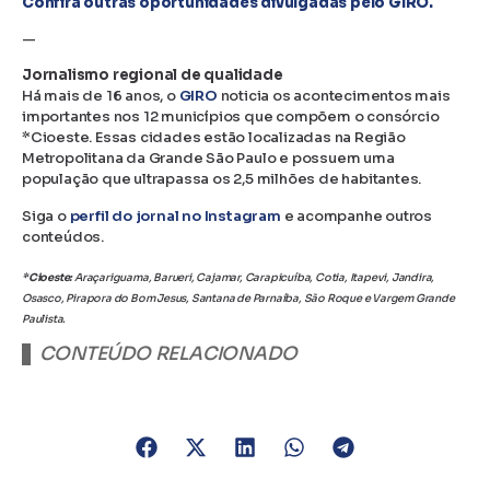
Confira outras oportunidades divulgadas pelo GIRO.
—
Jornalismo regional de qualidade
Há mais de 16 anos, o
GIRO
noticia os acontecimentos mais
importantes nos 12 municípios que compõem o consórcio
*Cioeste. Essas cidades estão localizadas na Região
Metropolitana da Grande São Paulo e possuem uma
população que ultrapassa os 2,5 milhões de habitantes.
Siga o
perfil do jornal no Instagram
e acompanhe outros
conteúdos.
*Cioeste:
Araçariguama, Barueri, Cajamar, Carapicuíba, Cotia, Itapevi, Jandira,
Osasco, Pirapora do Bom Jesus, Santana de Parnaíba, São Roque e Vargem Grande
Paulista.
CONTEÚDO RELACIONADO
Jandira tem 200 vagas para o cargo de limpeza
escolar na segunda (5)
HÁ VAGAS: Barueri e Osasco têm 8 postos no início de
ano