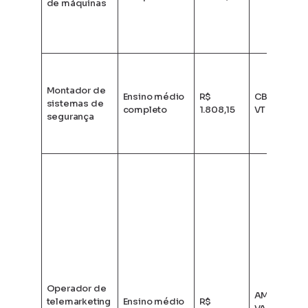
de máquinas
Montador de
Ensino médio
R$
CB + SV +
sistemas de
completo
1.808,15
VT + VR
segurança
Operador de
AM + AO +
telemarketing
Ensino médio
R$