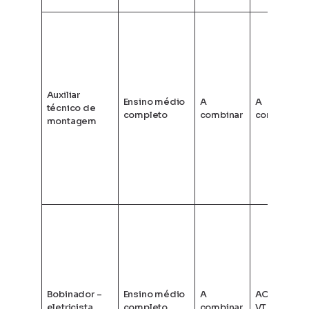
Auxiliar
Ensino médio
A
A
técnico de
completo
combinar
combinar
montagem
Bobinador –
Ensino médio
A
AO + AM +
eletricista
completo
combinar
VT + outros