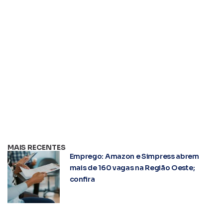
HÁ VAGAS: Barueri e São Roque têm 98 postos de
trabalho