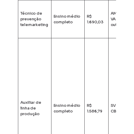
Técnico de
AM + AO +
Ensino médio
R$
prevenção
VA + VT +
completo
1.690,03
telemarketing
outros
Auxiliar de
Ensino médio
R$
SV + VT +
linha de
completo
1.586,79
CB
produção