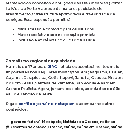
Mantendo os conceitos e soluções das UBS menores (Portes
I a IV), a de Porte V apresenta maior capacidade de
atendimento, infraestrutura aprimorada e diversidade de
serviços. Essa expansão permitirá:
Mais acesso e conforto para os usuários.
Maior resolutividade na atenção primária.
Inclusão e eficiência no cuidado à saúde.
_
Jornalismo regional de qualidade
Há mais de 17 anos, o
GIRO
noticia os acontecimentos mais
importantes nos seguintes municípios: Araçariguama, Barueri,
Cajamar, Carapicuíba, Cotia, Itapevi, Jandira, Osasco, Pirapora
do Bom Jesus, Santana de Parnaíba, São Roque e Vargem
Grande Paulista. Agora, juntam-se a eles, as cidades de São
Paulo e Taboão da Serra.
Siga o
perfil do jornal no Instagram
e acompanhe outros
conteúdos.
governo federal
,
Metrópole
,
Notícias de Osasco
,
notícias
recentes de osasco
,
Osasco
,
Saúde
,
Saúde em Osasco
,
saúde