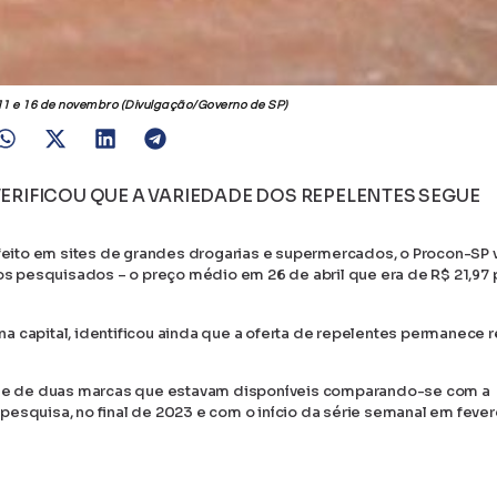
11 e 16 de novembro (Divulgação/Governo de SP)
RIFICOU QUE A VARIEDADE DOS REPELENTES SEGUE
ito em sites de grandes drogarias e supermercados, o Procon-SP v
s pesquisados – o preço médio em 26 de abril que era de R$ 21,97
a na capital, identificou ainda que a oferta de repelentes permanece 
ens e de duas marcas que estavam disponíveis comparando-se com a
esquisa, no final de 2023 e com o início da série semanal em fevere