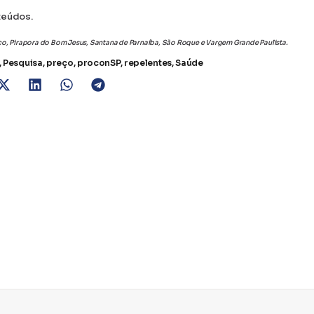
teúdos.
sco, Pirapora do Bom Jesus, Santana de Parnaíba, São Roque e Vargem Grande Paulista.
,
Pesquisa
,
preço
,
proconSP
,
repelentes
,
Saúde