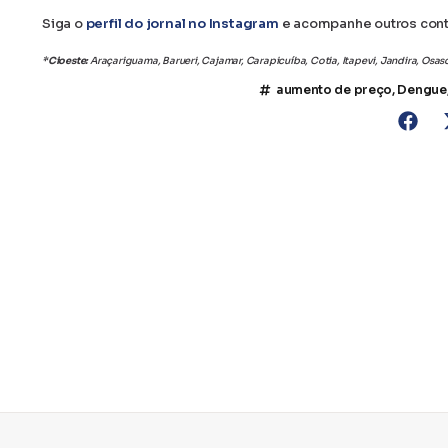
Siga o
perfil do jornal no Instagram
e acompanhe outros con
*Cioeste:
Araçariguama, Barueri, Cajamar, Carapicuíba, Cotia, Itapevi, Jandira, Osa
aumento de preço
,
Dengue