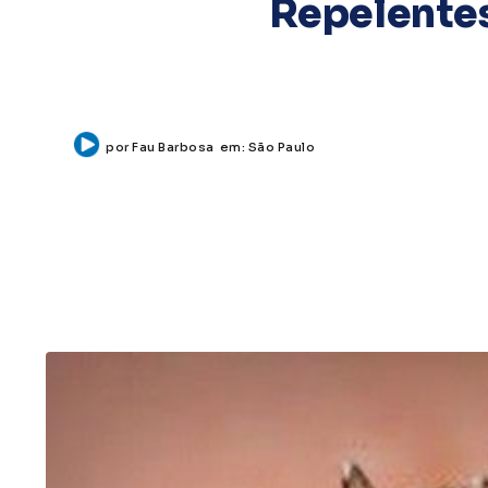
Repelentes
por
Fau Barbosa
em:
São Paulo