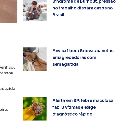
Síndrome de Burnout: pressão
no trabalho dispara casos no
Brasil
Anvisa libera 5 novas canetas
emagrecedoras com
semaglutida
erificou
 passou
reduzida
Alerta em SP: febre maculosa
faz 18 vítimas e exige
iro.
diagnóstico rápido