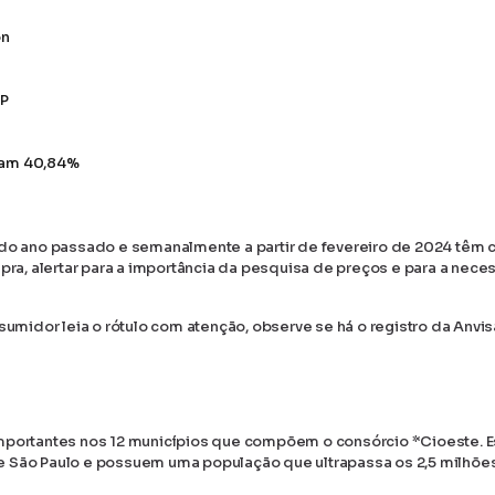
on
SP
iram 40,84%
o ano passado e semanalmente a partir de fevereiro de 2024 têm
mpra, alertar para a importância da pesquisa de preços e para a nec
idor leia o rótulo com atenção, observe se há o registro da Anvis
mportantes nos 12 municípios que compõem o consórcio *Cioeste. 
e São Paulo e possuem uma população que ultrapassa os 2,5 milhõe