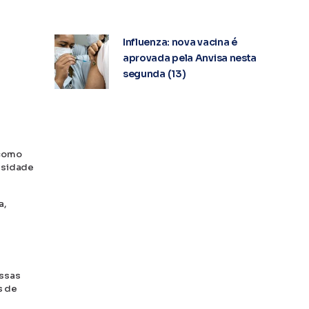
Influenza: nova vacina é
aprovada pela Anvisa nesta
segunda (13)
 como
essidade
a,
Essas
s de