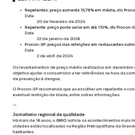
Repelentes: preço aumenta 15,78% em média, diz Proc
Data
20 de fevereiro de 2024
Repelente: preço pode variar em até 110%, diz Procon-
Data
22 de janeiro de 2026
Procon-SP: preços das refeições em restaurantes sub
Data
2 de abril de 2024
Os levantamentos de preço médio realizados em dezembro d
objetivo ajudar o consumidor a ter referências na hora da co
de prevenção à dengue.
O Procon-SP recomenda que ao escolher um repelente o consum
eventual restrição de idade, entre outras informações.
—
Jornalismo regional de qualidade
Há mais de 16 anos, o
GIRO
noticia os acontecimentos mais i
cidades estão localizadas na Região Metropolitana da Grand
habitantes.