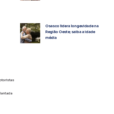
Osasco lidera longevidade na
Região Oeste; saiba a idade
média
otoristas
plantada