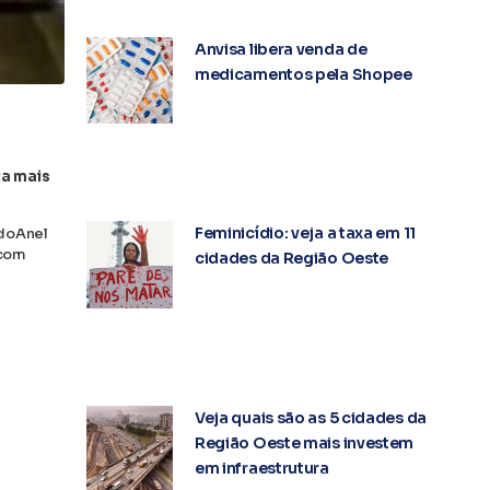
Anvisa libera venda de
medicamentos pela Shopee
ja mais
Feminicídio: veja a taxa em 11
odoAnel
(com
cidades da Região Oeste
Veja quais são as 5 cidades da
Região Oeste mais investem
em infraestrutura