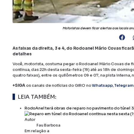
Motoristas devem ficar alertas aos locais 
As faixas da direita, 3 e 4, do Rodoanel Mário Covas fica
detalhes
Você, motorista, costuma pegar o Rodoanel Mário Covas de f
continua, das 22h desta sexta-feira (19) até as 18h de domingo
quatro faixas), entre os quilômetros 09 e 07, na pista interna,
+SIGA
os canais de notícias do GIRO no
Whatsapp
,
Telegram
LEIA TAMBÉM:
RodoAnel terá obras de reparo no pavimento do túnel 3, a
Autor
Fau Barbosa
Em relação a