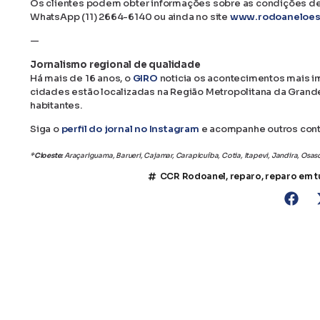
Os clientes podem obter informações sobre as condições de
WhatsApp (11) 2664-6140 ou ainda no site
www.rodoaneloes
—
Jornalismo regional de qualidade
Há mais de 16 anos, o
GIRO
noticia os acontecimentos mais i
cidades estão localizadas na Região Metropolitana da Grand
habitantes.
Siga o
perfil do jornal no Instagram
e acompanhe outros con
*Cioeste:
Araçariguama, Barueri, Cajamar, Carapicuíba, Cotia, Itapevi, Jandira, Osa
CCR Rodoanel
,
reparo
,
reparo em t