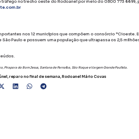
 tráfego no trecho oeste do Rodoanel por meio do 0800 773 6699, 
te.com.br
mportantes nos 12 municípios que compõem o consórcio *Cioeste. 
e São Paulo e possuem uma população que ultrapassa os 2,5 milhõe
teúdos.
sco, Pirapora do Bom Jesus, Santana de Parnaíba, São Roque e Vargem Grande Paulista.
únel
,
reparo no final de semana
,
Rodoanel Mário Covas