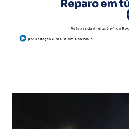
Reparo em tú
As faixas da direita, 3 e 4, do 
por
Redação Giro S/A
em:
São Paulo