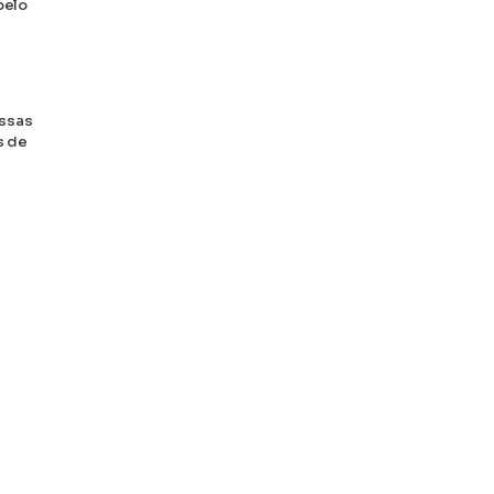
pelo
Essas
s de