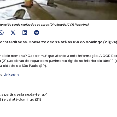
onde estão sendo realizadas as obras (Divulgação/CCR RodoAnel)
rão interditadas. Conserto ocorre até as 18h do domingo (21); ve
inal de semana? Caso sim, fique atento a esta informação. A CCR R
 (21), as obras de reparo em pavimento rígido no interior do túnel 1 
 na cidade de São Paulo (SP).
e
Linkedin
 partir desta sexta-feira, 4