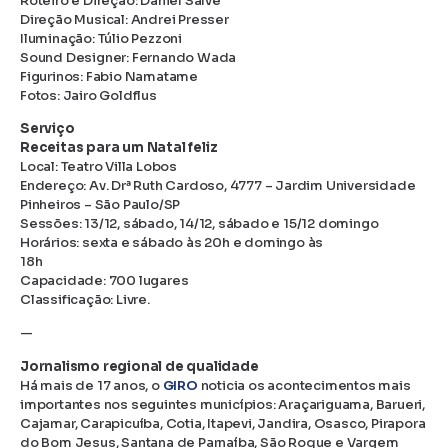
Roteiro e Direção: Daniel Salve
Direção Musical: Andrei Presser
Iluminação: Túlio Pezzoni
Sound Designer: Fernando Wada
Figurinos: Fabio Namatame
Fotos: Jairo Goldflus
Serviço
Receitas para um Natal feliz
Local: Teatro Villa Lobos
Endereço: Av. Drª Ruth Cardoso, 4777 – Jardim Universidade
Pinheiros – São Paulo/SP
Sessões: 13/12, sábado, 14/12, sábado e 15/12 domingo
Horários: sexta e sábado às 20h e domingo às
18h
Capacidade: 700 lugares
Classificação: Livre.
—
Jornalismo regional de qualidade
Há mais de 17 anos, o
GIRO
noticia os acontecimentos mais
importantes nos seguintes municípios: Araçariguama, Barueri,
Cajamar, Carapicuíba, Cotia, Itapevi, Jandira, Osasco, Pirapora
do Bom Jesus, Santana de Parnaíba, São Roque e Vargem