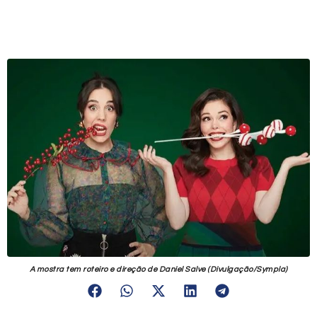
A mostra tem roteiro e direção de Daniel Salve (Divulgação/Sympla)