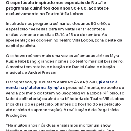
O espetáculo inspirado nos especiais de Natal e
programas culinários dos anos 50 e 60, acontece
exclusivamente no Teatro Villa Lobos
Inspirado nos programa culinários dos anos 50 e 60, o
espetáculo “Receitas para um Natal Feliz” acontece
exclusivamente nos dias 13, 14 e 15 de dezembro. As
apresentações ocorrem no Teatro Villa Lobos, zona oeste da
capital paulista.
Os shows reúnem mais uma vez as aclamadas atrizes Myra
Ruiz e Fabi Bang, grandes nomes do teatro musical brasileiro.
A mostra tem roteiro e direção de Daniel Salve e direção
musical de Andrei Presser.
Os ingressos, que custam entre R$ 45 e R$ 390,
já estão à
venda na plataforma Sympla
e presencialmente, no ponto de
venda por meio do totem no Shopping Villa Lobos (4º piso, ao
lado da bilheteria) ou ainda na bilheteria do Teatro Villa Lobos
(nos dias do espetáculo, 3h antes do horário do espetáculo
até o início da apresentação). A realização é de Rega Início
Produções
“Há muitos anos nós duas ensaiamos montar um show
Natalino, mas as agendas nunca foram compatíveis. Ano