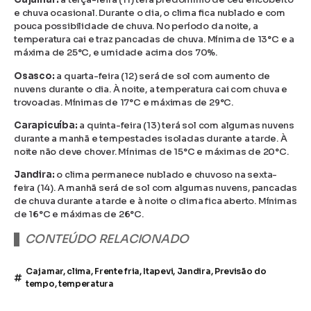
e chuva ocasional. Durante o dia, o clima fica nublado e com
pouca possibilidade de chuva. No período da noite, a
temperatura cai e traz pancadas de chuva. Mínima de 13°C e a
máxima de 25°C, e umidade acima dos 70%.
Osasco:
a quarta-feira (12) será de sol com aumento de
nuvens durante o dia. À noite, a temperatura cai com chuva e
trovoadas. Mínimas de 17°C e máximas de 29°C.
Carapicuíba:
a quinta-feira (13) terá sol com algumas nuvens
durante a manhã e tempestades isoladas durante a tarde. À
noite não deve chover. Mínimas de 15°C e máximas de 20°C.
Jandira:
o clima permanece nublado e chuvoso na sexta-
feira (14). A manhã será de sol com algumas nuvens, pancadas
de chuva durante a tarde e à noite o clima fica aberto. Mínimas
de 16°C e máximas de 26°C.
CONTEÚDO RELACIONADO
Cajamar
,
clima
,
Frente fria
,
Itapevi
,
Jandira
,
Previsão do
tempo
,
temperatura