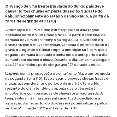
O avanço de uma frente fria vinda do Sul do país deve
causar fortes chuvas em parte da região Sudeste do
País, principalmente no estado de São Paulo, a partir da
tarde de segunda-feira (10)
A formação de um ciclone extratropical em uma região
oceânica perto do Rio Grande do Sul a partir deste final de
semana deve mudar o tempo na região Sul e Sudeste do
Brasil, trazendo chuvas intensas, ventania e possibilidade de
granizo. Segundo o Climatempo, a condição fará com que a
segunda semana de outubro tenha sol durante parte do dia,
aumento de nuvens e chuva. Durante o dia, a máxima chegará
aos 29° e a mínima pode chegar aos 17º durante a noite.
Itapevi:
com a propagação de uma frente fria, o tempo muda
na segunda-feira (10). Esse sistema provoca chuvas fracas e
muitas nuvens durante o período da manhã e tarde. No
restante do dia, a tendência aponta que o céu estará
encoberto e com pancadas de chuva até a madrugada. A
temperatura máxima apresenta acentuado declínio, e a
sensação de frio ao longo do dia será potencializada pelos
ventos. Mínima de 13°C e máxima de 19°C.
Cajamar:
a terça-feira (11) terá predomínio de céu encoberto