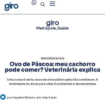
giro
Metrópole
,
Saúde
18/04/2025
às 14:12
Ovo de Páscoa: meu cachorro
pode comer? Veterinária explica
Uma coisa é certa: ovos de chocolate e pets não combinam. A
toxicidade do doce para cães é conhecida e documentada
por
Haydée Ribeiro
em:
São Paulo