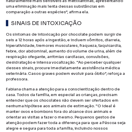
naturalmente mais sensíveis às metilxantinas, apresentando
uma eliminação mais lenta dessas substâncias em
comparação a outras espécies”, afirma ela.
SINAIS DE INTOXICAÇÃO
Os sintomas de intoxicação por chocolate podem surgir de
seis a 12 horas após a ingestão, e incluem vômitos, diarreia,
hiperatividade, tremores musculares, fraqueza, taquicardia,
febre, dor abdominal, aumento do volume de urina, além de
respiração ofegante, arritmias cardíacas, convulsões,
desidratação e intensa vocalização. “Ao perceber qualquer
desses sinais, procure imediatamente assistência médica
veterinária. Casos graves podem evoluir para óbito”, reforça a
professora.
Fabiana chama a atenção para a conscientização dentro de
casa. Todos da família, em especial as crianças, precisam
entender que os chocolates não devem ser ofertados em
nenhuma hipótese aos animais de estimação. “O ideal é
manter ovos e bombons fora do alcance dos animais e
orientar as visitas a fazer o mesmo. Pequenos gestos de
atenção podem fazer toda a diferença para que a Páscoa seja
alegre e segura para toda a família, incluindo nossos