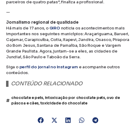
parceiros de quatro patas”, finaliza a profissional.
—
Jornalismo regional de qualidade
Há mais de 17 anos, o
GIRO
noticia os acontecimentos mais
importantes nos seguintes municípios: Araçariguama, Barueri,
Cajamar, Carapicuíba, Cotia, Itapevi, Jandira, Osasco, Pirapora
do Bom Jesus, Santana de Parnaíba, São Roque e Vargem
Grande Paulista. Agora, juntam-se a eles, as cidades de
Jundiaí, São Paulo e Taboão da Serra.
Siga o
perfil do jornal no Instagram
e acompanhe outros
conteúdos.
CONTEÚDO RELACIONADO
chocolate e pets
,
intoxicação por chocolate pets
,
ovo de
páscoa e cães
,
toxicidade do chocolate