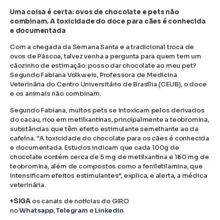
Uma coisa é certa: ovos de chocolate e pets não
combinam. A toxicidade do doce para cães é conhecida
e documentada
Com a chegada da Semana Santa e a tradicional troca de
ovos de Páscoa, talvez venha a pergunta para quem tem um
cãozinho de estimação: posso dar chocolate ao meu pet?
Segundo Fabiana Volkweis, Professora de Medicina
Veterinária do Centro Universitário de Brasília (CEUB), o doce
e os animais não combinam.
Segundo Fabiana, muitos pets se intoxicam pelos derivados
do cacau, rico em metilxantinas, principalmente a teobromina,
substâncias que têm efeito estimulante semelhante ao da
cafeína. “A toxicidade do chocolate para os cães é conhecida
e documentada. Estudos indicam que cada 100g de
chocolate contém cerca de 5 mg de metilxantina e 160 mg de
teobromina, além de compostos como a feniletilamina, que
intensificam efeitos estimulantes”, explica, e alerta, a médica
veterinária.
+SIGA
os canais de notícias do GIRO
no
Whatsapp
,
Telegram
e
Linkedin