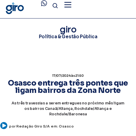
giro
Política & Gestão Pública
17/07/2024
às 21:50
Osasco entrega três pontes que
ligam bairros da Zona Norte
As três travessias a serem entregues no próximo mês ligam
os bairros Canaã/Aliança, Rochdale/Aliança e
Rochdale/Baronesa
por
Redação Giro S/A
em:
Osasco