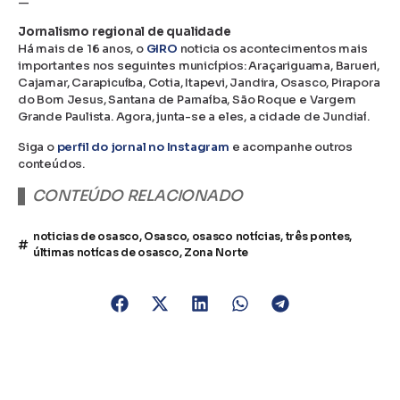
—
Jornalismo regional de qualidade
Há mais de 16 anos, o
GIRO
noticia os acontecimentos mais
importantes nos seguintes municípios: Araçariguama, Barueri,
Cajamar, Carapicuíba, Cotia, Itapevi, Jandira, Osasco, Pirapora
do Bom Jesus, Santana de Parnaíba, São Roque e Vargem
Grande Paulista. Agora, junta-se a eles, a cidade de Jundiaí.
Siga o
perfil do jornal no Instagram
e acompanhe outros
conteúdos.
CONTEÚDO RELACIONADO
noticias de osasco
,
Osasco
,
osasco notícias
,
três pontes
,
últimas notícas de osasco
,
Zona Norte