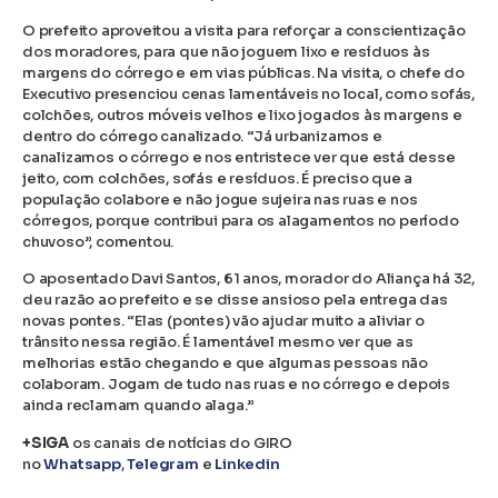
O prefeito aproveitou a visita para reforçar a conscientização
dos moradores, para que não joguem lixo e resíduos às
margens do córrego e em vias públicas. Na visita, o chefe do
Executivo presenciou cenas lamentáveis no local, como sofás,
colchões, outros móveis velhos e lixo jogados às margens e
dentro do córrego canalizado. “Já urbanizamos e
canalizamos o córrego e nos entristece ver que está desse
jeito, com colchões, sofás e resíduos. É preciso que a
população colabore e não jogue sujeira nas ruas e nos
córregos, porque contribui para os alagamentos no período
chuvoso”, comentou.
O aposentado Davi Santos, 61 anos, morador do Aliança há 32,
deu razão ao prefeito e se disse ansioso pela entrega das
novas pontes. “Elas (pontes) vão ajudar muito a aliviar o
trânsito nessa região. É lamentável mesmo ver que as
melhorias estão chegando e que algumas pessoas não
colaboram. Jogam de tudo nas ruas e no córrego e depois
ainda reclamam quando alaga.”
+SIGA
os canais de notícias do GIRO
no
Whatsapp
,
Telegram
e
Linkedin