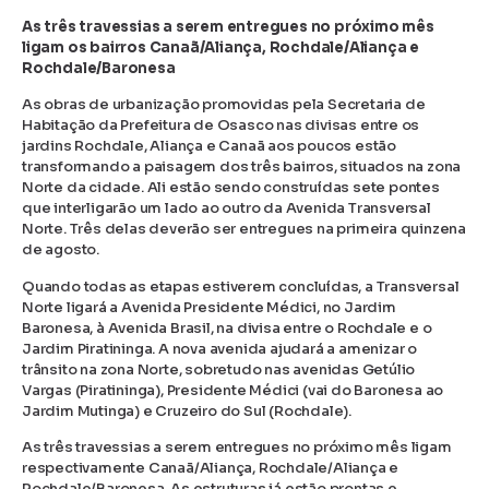
As três travessias a serem entregues no próximo mês
ligam os bairros Canaã/Aliança, Rochdale/Aliança e
Rochdale/Baronesa
As obras de urbanização promovidas pela Secretaria de
Habitação da Prefeitura de Osasco nas divisas entre os
jardins Rochdale, Aliança e Canaã aos poucos estão
transformando a paisagem dos três bairros, situados na zona
Norte da cidade. Ali estão sendo construídas sete pontes
que interligarão um lado ao outro da Avenida Transversal
Norte. Três delas deverão ser entregues na primeira quinzena
de agosto.
Quando todas as etapas estiverem concluídas, a Transversal
Norte ligará a Avenida Presidente Médici, no Jardim
Baronesa, à Avenida Brasil, na divisa entre o Rochdale e o
Jardim Piratininga. A nova avenida ajudará a amenizar o
trânsito na zona Norte, sobretudo nas avenidas Getúlio
Vargas (Piratininga), Presidente Médici (vai do Baronesa ao
Jardim Mutinga) e Cruzeiro do Sul (Rochdale).
As três travessias a serem entregues no próximo mês ligam
respectivamente Canaã/Aliança, Rochdale/Aliança e
Rochdale/Baronesa. As estruturas já estão prontas e