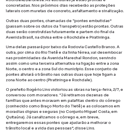
concretadas. Nos próximos dias receberão as proteções
laterais com muretas de concreto, asfaltamento e sinalização.
Outras duas pontes, chamadas de “pontes embutidas”
(passam sobre os dutos da Transpetro) estão prontas. Outras
duas serão construídas futuramente e partem do final da
Avenida Brasil, na divisa entre o Rochdale e Piratininga.
Uma delas passará por baixo da Rodovia Castello Branco. A
outra, por cima do Rio Tietê e da linha férrea, vai desembocar
nas proximidades da Avenida Marechal Rondon, servindo
assim como uma terceira alternativa na ligação entre a zona
Norte, o centro e a zona Sul do município. Esse conjunto de
pontes aliviará o trânsito nas outras duas que hoje ligam a
zona Norte ao centro (Piratininga e Rochdale).
O prefeito Rogério Lins vistoriou as obras na terça-feira, 2/7, e
conversou com moradores. “Já retiramos dezenas de
famílias que antes moravam em palafitas dentro do córrego
(conhecido como Braço Morto do Tietê) e as colocamos em
moradias dignas e seguras (no Conjunto Miguel Costa, em
Quitaúna). Já canalizamos o córrego e, em breve,
entregaremos essas pontes que ajudarão a melhorar o
trânsito local e a vida das pessoas”, disse Lins.