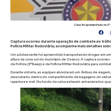
Caso foi apresentado no 5º 
Captura ocorreu durante operação de combate ao tráfic
Polícia Militar Rodoviária; acompanhe mais detalhes sob
Um adolescente foi apreendido transportando drogas em um ô
altura da zona sul do município de Osasco. A captura ocorre
de Polícia (5ºBaep) e da Polícia Militar Rodoviária para comba
Durante vistoria, as equipes abordaram um ônibus de viagem, c
descoberto dentro do compartimento de bagagens do veículo
rapadura e mel. No fundo da caixa estavam armazenados quat