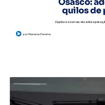
Osasco: ad
quilos de
Captura ocorreu durante operação
por
Mariana Pereira