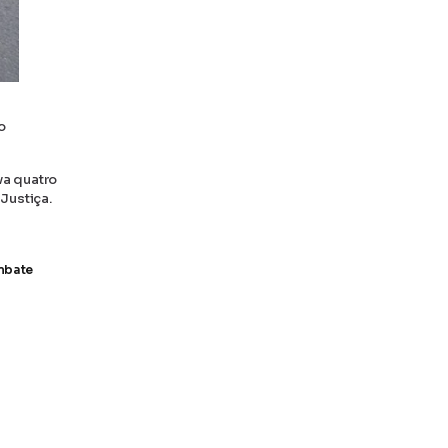
o
va quatro
Justiça.
bate