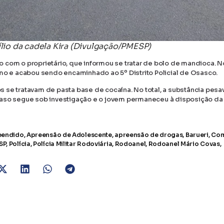
io da cadela Kira (Divulgação/PMESP)
ato com o proprietário, que informou se tratar de bolo de mandioca. N
smo e acabou sendo encaminhado ao 5º Distrito Policial de Osasco.
los se tratavam de pasta base de cocaína. No total, a substância pesa
caso segue sob investigação e o jovem permaneceu à disposição da 
eendido
,
Apreensão de Adolescente
,
apreensão de drogas
,
Barueri
,
Com
SP
,
Polícia
,
Polícia Militar Rodoviária
,
Rodoanel
,
Rodoanel Mário Covas
,