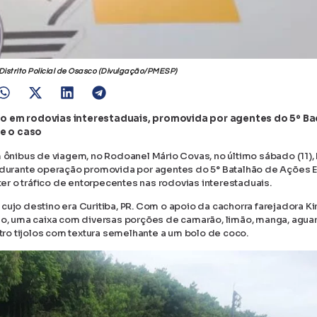
Distrito Policial de Osasco (Divulgação/PMESP)
o em rodovias interestaduais, promovida por agentes do 5º Ba
re o caso
nibus de viagem, no Rodoanel Mário Covas, no último sábado (11), 
u durante operação promovida por agentes do 5° Batalhão de Ações 
ter o tráfico de entorpecentes nas rodovias interestaduais.
ujo destino era Curitiba, PR. Com o apoio da cachorra farejadora Kira
, uma caixa com diversas porções de camarão, limão, manga, agua
ro tijolos com textura semelhante a um bolo de coco.