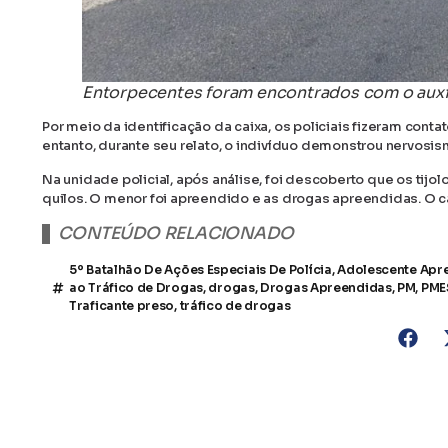
Entorpecentes foram encontrados com o auxíl
Por meio da identificação da caixa, os policiais fizeram cont
entanto, durante seu relato, o indivíduo demonstrou nervosi
Na unidade policial, após análise, foi descoberto que os tijo
quilos. O menor foi apreendido e as drogas apreendidas. O 
CONTEÚDO RELACIONADO
5º Batalhão De Ações Especiais De Polícia
,
Adolescente Apr
ao Tráfico de Drogas
,
drogas
,
Drogas Apreendidas
,
PM
,
PME
Traficante preso
,
tráfico de drogas