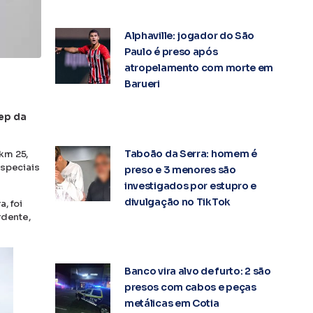
Alphaville: jogador do São
Paulo é preso após
atropelamento com morte em
Barueri
ep da
Taboão da Serra: homem é
km 25,
Especiais
preso e 3 menores são
investigados por estupro e
divulgação no TikTok
, foi
rdente,
Banco vira alvo de furto: 2 são
presos com cabos e peças
metálicas em Cotia