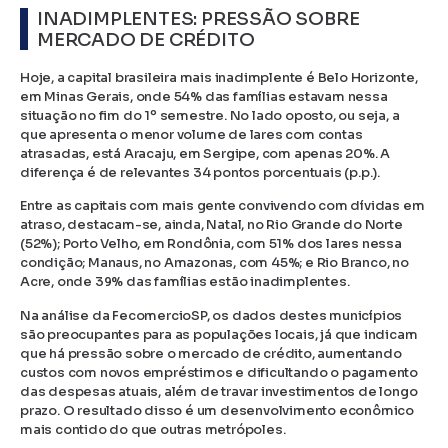
INADIMPLENTES: PRESSÃO SOBRE
MERCADO DE CRÉDITO
Hoje, a capital brasileira mais inadimplente é Belo Horizonte,
em Minas Gerais, onde 54% das famílias estavam nessa
situação no fim do 1º semestre. No lado oposto, ou seja, a
que apresenta o menor volume de lares com contas
atrasadas, está Aracaju, em Sergipe, com apenas 20%. A
diferença é de relevantes 34 pontos porcentuais (p.p.).
Entre as capitais com mais gente convivendo com dívidas em
atraso, destacam-se, ainda, Natal, no Rio Grande do Norte
(52%); Porto Velho, em Rondônia, com 51% dos lares nessa
condição; Manaus, no Amazonas, com 45%; e Rio Branco, no
Acre, onde 39% das famílias estão inadimplentes.
Na análise da FecomercioSP, os dados destes municípios
são preocupantes para as populações locais, já que indicam
que há pressão sobre o mercado de crédito, aumentando
custos com novos empréstimos e dificultando o pagamento
das despesas atuais, além de travar investimentos de longo
prazo. O resultado disso é um desenvolvimento econômico
mais contido do que outras metrópoles.