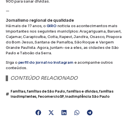
900 para sanar dívidas.
—
Jornalismo regional de qualidade
Há mais de 17 anos, o
GIRO
noticia os acontecimentos mais
importantes nos seguintes municípios: Araçariguama, Barueri,
Cajamar, Carapicuíba, Cotia, Itapevi, Jandira, Osasco, Pirapora
do Bom Jesus, Santana de Parnaíba, São Roque e Vargem
Grande Paulista. Agora, juntam-se a eles, as cidades de São
Paulo e Taboão da Serra.
Siga o
perfil do jornal no Instagram
e acompanhe outros
conteúdos.
CONTEÚDO RELACIONADO
Famílias
,
famílias de São Paulo
,
famílias e dívidas
,
famílias
inadimplentes
,
FecomercioSP
,
inadimplência São Paulo