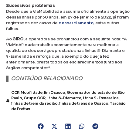
Sucessivos problemas
Desde que a ViaMobilidade assumiu oficialmente a operação
dessas linhas por 30 anos, em 27 de janeiro de 2022, já foram
registrados dez casos de
descarrilamento
, entre outras
falhas.
Ao
GIRO
, a operadora se pronunciou com a seguinte nota: “A
ViaMobilidade trabalha constantemente para melhorar a
qualidade dos serviços prestados nas linhas 8-Diamante e
9-Esmeralda e reforça que, a exemplo do que já fez
anteriormente, presta todos os esclarecimentos junto aos
órgãos competentes”.
CONTEÚDO RELACIONADO
CCR Mobilidade
,
Em Osasco
,
Governador do estado de São
Paulo
,
Grupo CCR
,
Linha 8-Diamante
,
Linha 9-Esmeralda
,
linhas de trem da região
,
linhas de trens de Osasco
,
Tarcísio
de Freitas