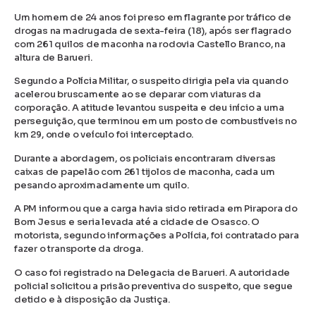
Um homem de 24 anos foi preso em flagrante por tráfico de
drogas na madrugada de sexta-feira (18), após ser flagrado
com 261 quilos de maconha na rodovia Castello Branco, na
altura de Barueri.
Segundo a Polícia Militar, o suspeito dirigia pela via quando
acelerou bruscamente ao se deparar com viaturas da
corporação. A atitude levantou suspeita e deu início a uma
perseguição, que terminou em um posto de combustíveis no
km 29, onde o veículo foi interceptado.
Durante a abordagem, os policiais encontraram diversas
caixas de papelão com 261 tijolos de maconha, cada um
pesando aproximadamente um quilo.
A PM informou que a carga havia sido retirada em Pirapora do
Bom Jesus e seria levada até a cidade de Osasco. O
motorista, segundo informações a Polícia, foi contratado para
fazer o transporte da droga.
O caso foi registrado na Delegacia de Barueri. A autoridade
policial solicitou a prisão preventiva do suspeito, que segue
detido e à disposição da Justiça.