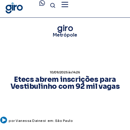
giro
Metrópole
10/09/2025
às 14:26
Etecs abrem inscrições para
Vestibulinho com 92 mil vagas
por
Vanessa Dainesi
em:
São Paulo