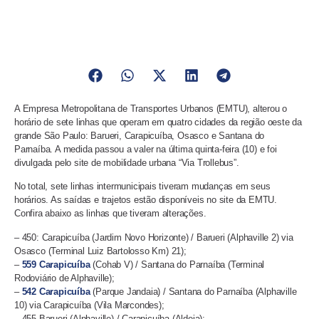
A Empresa Metropolitana de Transportes Urbanos (EMTU), alterou o
horário de sete linhas que operam em quatro cidades da região oeste da
grande São Paulo: Barueri, Carapicuíba, Osasco e Santana do
Parnaíba. A medida passou a valer na última quinta-feira (10) e foi
divulgada pelo site de mobilidade urbana “Via Trollebus”.
No total, sete linhas intermunicipais tiveram mudanças em seus
horários. As saídas e trajetos estão disponíveis no site da EMTU.
Confira abaixo as linhas que tiveram alterações.
– 450: Carapicuíba (Jardim Novo Horizonte) / Barueri (Alphaville 2) via
Osasco (Terminal Luiz Bartolosso Km) 21);
–
559 Carapicuíba
(Cohab V) / Santana do Parnaíba (Terminal
Rodoviário de Alphaville);
–
542 Carapicuíba
(Parque Jandaia) / Santana do Parnaíba (Alphaville
10) via Carapicuíba (Vila Marcondes);
– 455 Barueri (Alphaville) / Carapicuíba (Aldeia);