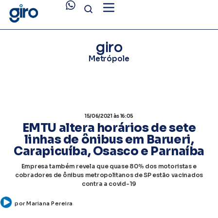
giro
Metrópole
15/06/2021
às 16:05
​EMTU altera horários de sete
linhas de ônibus em Barueri,
Carapicuíba, Osasco e Parnaíba
Empresa também revela que quase 80% dos motoristas e
cobradores de ônibus metropolitanos de SP estão vacinados
contra a covid-19
por
Mariana Pereira