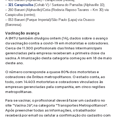
–
321 Carapicuíba
(Cohab V) / Santana do Parnaíba (Alphaville 10);
– 260 Barueri (Alphaville)/Cotia (Rodovia Raposo Tavares – Km 30) via
Carapicuíba (centro);
– 053 Barueri (Parque Imperial)/São Paulo (Lapa) via Osasco
(Baronesa).
Vacinação avança
A EMTU também divulgou ontem (14), dados sobre o avanço
da vacinação contra a covid-19 em motoristas e cobradores.
Cerca de 11.300 profissionais das linhas intermunicipais
gerenciadas pela empresa receberam a primeira dose da
vacina. A imunização desta categoria começou em 18 de maio
deste ano.
O número corresponde a quase 80% dos motoristas e
cobradores de ônibus metropolitanos. O estado conta, ao
todo, com 14.403 motoristas e cobradores vinculados às
empresas gerenciadas pela companhia, em cinco regiões
metropolitanas.
Para se vacinar, o profissional deverá fazer um cadastro no
site “Vacina Já”, na categoria “Transportes Metropolitanos”.
Após preencher todas as informações, o trabalhador
receberá por email ou celular a confirmação do cadastro com