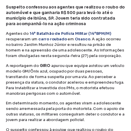
Suspeito confessou aos agentes que realizou o roubo do
automóvel e que ganharia R$ 500 para levá-lo até o
município de Ibiúna, SP. Jovem teria sido contratada
para acompanhá-lo na ação criminosa
Agentes do
14º Batalhão de Polícia Militar (14ºBPM/M)
recuperaram um
carro roubado
em
Osasco
. A ação ocorreu
no bairro Jardim Munhoz Júnior e resultou na prisão de
homem e na apreensão de uma adolescente. As informações
foram divulgadas nesta segunda-feira (27) pela corporação.
A reportagem do
GIRO
apurou que equipe avistou um veículo
modelo GM/Ônix azul, ocupado por duas pessoas,
transitando de forma suspeita por uma via. Ao perceber a
presença da viatura, o condutor acelerou e empreendeu fuga.
Para inviabilizar a investida dos PMs, o motorista efetuou
manobras perigosas com o automóvel.
Em determinado momento, os agentes viram a adolescente
sendo arremessada pela porta do motorista. Com o apoio de
outras viaturas, os militares conseguiram deter o condutor e a
jovem para realizar a abordagem policial.
O suspeito confessou à equipe que realizou o roubo do