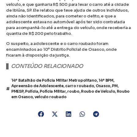
veículo, e que ganharia R$ 500 para levar o carro até a cidade
de Ibiúna, SP. Ele relatou que teve ajuda de outros indivíduos,
ainda não identificados, para cometer o delito, e que a
adolescente estava no automóvel após ter sido contratada
para acompanhá-lo até a entrega do veículo, onde receberia a
quantia de R$ 200 pelo trabalho.
O suspeito, a adolescente e o carro roubado foram
encaminhados ao 10º Distrito Policial de Osasco, onde
ficaram à disposição da justiça.
CONTEÚDO RELACIONADO
14º Batalhão de Polícia Militar Metropolitano
,
14º BPM
,
Apreensão de Adolescente
,
carro roubado
,
Osasco
,
PM
,
PMESP
,
Polícia
,
Polícia Militar
,
roubo
,
Roubo de Veículo
,
Roubo
em Osasco
,
veículo roubado