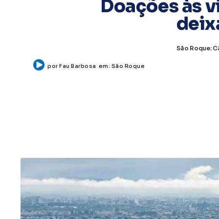
Doações às v
deix
São Roque: C
por
Fau Barbosa
em:
São Roque