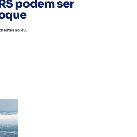
 RS podem ser
Roque
hentes no RS.