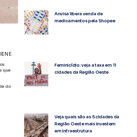
Anvisa libera venda de
medicamentos pela Shopee
IENE
dos
Feminicídio: veja a taxa em 11
os que
cidades da Região Oeste
nde do
Veja quais são as 5 cidades da
Região Oeste mais investem
em infraestrutura