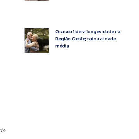
Osasco lidera longevidade na
Região Oeste; saiba a idade
média
 de