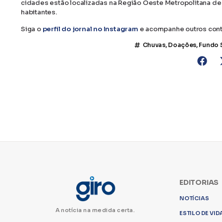
cidades estão localizadas na Região Oeste Metropolitana de
habitantes.
Siga o
perfil do jornal no Instagram
e acompanhe outros con
Chuvas
,
Doações
,
Fundo 
EDITORIAS
NOTÍCIAS
A notícia na medida certa.
ESTILO DE VID