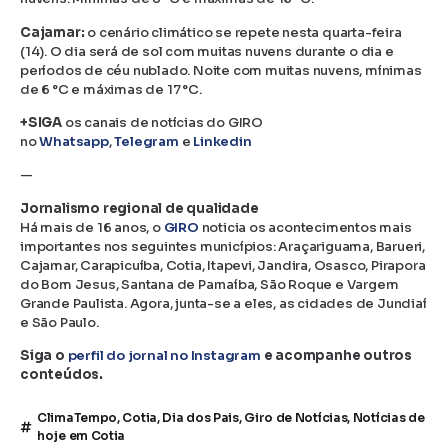
Cajamar:
o cenário climático se repete nesta quarta-feira
(14). O dia será de sol com muitas nuvens durante o dia e
períodos de céu nublado. Noite com muitas nuvens, mínimas
de 6 °C e máximas de 17 °C.
+SIGA
os canais de notícias do GIRO
no
Whatsapp
,
Telegram
e
Linkedin
—
Jornalismo regional de qualidade
Há mais de 16 anos, o
GIRO
noticia os acontecimentos mais
importantes nos seguintes municípios: Araçariguama, Barueri,
Cajamar, Carapicuíba, Cotia, Itapevi, Jandira, Osasco, Pirapora
do Bom Jesus, Santana de Parnaíba, São Roque e Vargem
Grande Paulista. Agora, junta-se a eles, as cidades de Jundiaí
e São Paulo.
Siga o
perfil do jornal no Instagram
e acompanhe outros
conteúdos.
ClimaTempo
,
Cotia
,
Dia dos Pais
,
Giro de Notícias
,
Notícias de
hoje em Cotia