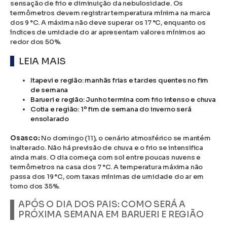
sensação de frio e diminuição da nebulosidade. Os
termômetros devem registrar temperatura mínima na marca
dos 9 °C. A máxima não deve superar os 17 °C, enquanto os
índices de umidade do ar apresentam valores mínimos ao
redor dos 50%.
LEIA MAIS
Itapevi e região: manhãs frias e tardes quentes no fim
de semana
Barueri e região: Junho termina com frio intenso e chuva
Cotia e região: 1º fim de semana do inverno será
ensolarado
Osasco:
No domingo (11), o cenário atmosférico se mantém
inalterado. Não há previsão de chuva e o frio se intensifica
ainda mais. O dia começa com sol entre poucas nuvens e
termômetros na casa dos 7 °C. A temperatura máxima não
passa dos 19 °C, com taxas mínimas de umidade do ar em
torno dos 35%.
APÓS O DIA DOS PAIS: COMO SERÁ A
PRÓXIMA SEMANA EM BARUERI E REGIÃO