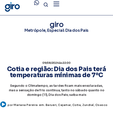
giro
Metrópole
,
Especial: Dia dos Pais
09/08/2024
às 22:00
Cotia e região: Dia dos Pais terá
temperaturas mínimas de 7°C
Segundo o Climatempo, as tardes ficam mais ensolaradas,
mas a sensação de frio continua, tanto no sábado quanto no
domingo (11), Dia dos Pais; saiba mais
por
Mariana Pereira
em:
Barueri
,
Cajamar
,
Cotia
,
Jundiaí
,
Osasco