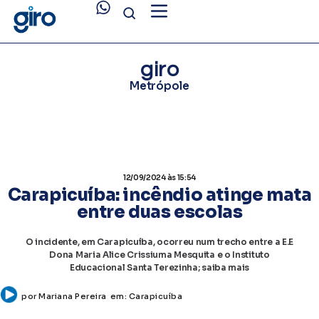
giro
Metrópole
12/09/2024
às 15:54
Carapicuíba: incêndio atinge mata
entre duas escolas
O incidente, em Carapicuíba, ocorreu num trecho entre a E.E
Dona Maria Alice Crissiuma Mesquita e o Instituto
Educacional Santa Terezinha; saiba mais
por
Mariana Pereira
em:
Carapicuíba