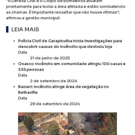
“A Defesa Civil e o Corpo de Bombeiros atuaram
prontamente para isolar a área afetada e estão combatendo
as chamas. É importante ressaltar que não houve vítimas”,
afirmou a gestão municipal.
LEIA MAIS
Polícia Civil de Carapicuíba inicia investigações para
descobrir causas do incêndio que destruiu loja
Data
21 de junho de 2023
Osasco: incêndio em comunidade atingiu 100 casas e
335 pessoas
Data
2 de setembro de 2024
Barueri: incêndio atinge área de vegetação no
Bethaville
Data
28 de setembro de 2024