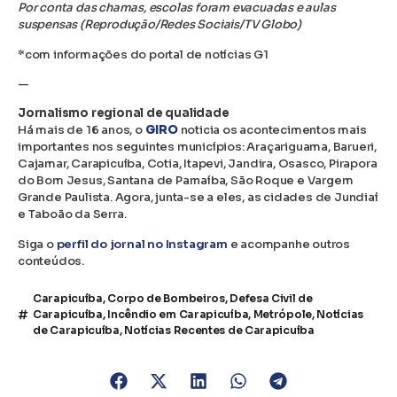
Por conta das chamas, escolas foram evacuadas e aulas
suspensas (Reprodução/Redes Sociais/TV Globo)
*com informações do portal de notícias G1
—
Jornalismo regional de qualidade
Há mais de 16 anos, o
GIRO
noticia os acontecimentos mais
importantes nos seguintes municípios: Araçariguama, Barueri,
Cajamar, Carapicuíba, Cotia, Itapevi, Jandira, Osasco, Pirapora
do Bom Jesus, Santana de Parnaíba, São Roque e Vargem
Grande Paulista. Agora, junta-se a eles, as cidades de Jundiaí
e Taboão da Serra.
Siga o
perfil do jornal no Instagram
e acompanhe outros
conteúdos.
Carapicuíba
,
Corpo de Bombeiros
,
Defesa Civil de
Carapicuíba
,
Incêndio em Carapicuíba
,
Metrópole
,
Notícias
de Carapicuíba
,
Notícias Recentes de Carapicuíba