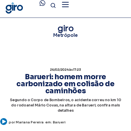
giro
Metrópole
26/02/2024
às 17:23
Barueri: homem morre
carbonizado em colisão de
caminhões
Segundo o Corpo de Bombeiros, o acidente correu no km 10
do rodoanel Mário Covas, na altura de Barueri; confira mais
detalhes
por
Mariana Pereira
em:
Barueri