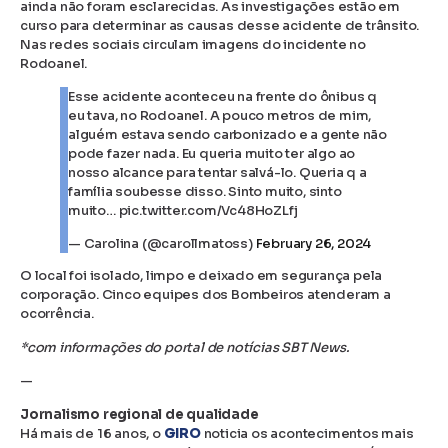
ainda não foram esclarecidas. As investigações estão em
curso para determinar as causas desse acidente de trânsito.
Nas redes sociais circulam imagens do incidente no
Rodoanel.
Esse acidente aconteceu na frente do ônibus q
eu tava, no Rodoanel. A pouco metros de mim,
alguém estava sendo carbonizado e a gente não
pode fazer nada. Eu queria muito ter algo ao
nosso alcance para tentar salvá-lo. Queria q a
família soubesse disso. Sinto muito, sinto
muito… pic.twitter.com/Vc48HoZLfj
— Carolina (@carollmatoss)
February 26, 2024
O local foi isolado, limpo e deixado em segurança pela
corporação. Cinco equipes dos Bombeiros atenderam a
ocorrência.
*com informações do portal de notícias SBT News.
—
Jornalismo regional de qualidade
Há mais de 16 anos, o
GIRO
noticia os acontecimentos mais