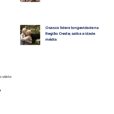
Osasco lidera longevidade na
Região Oeste; saiba a idade
média
 viário
a