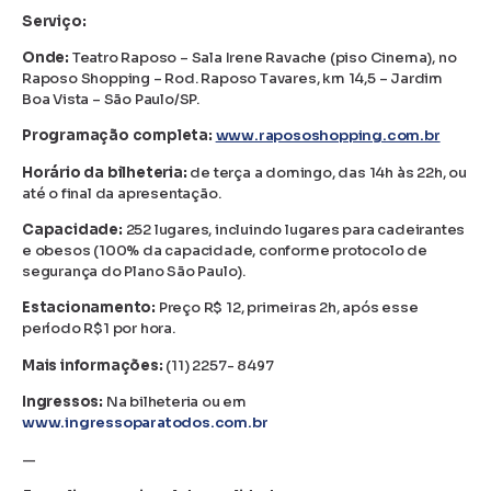
Serviço:
Onde:
Teatro Raposo – Sala Irene Ravache (piso Cinema), no
Raposo Shopping – Rod. Raposo Tavares, km 14,5 – Jardim
Boa Vista – São Paulo/SP.
Programação completa:
www.rapososhopping.com.br
Horário da bilheteria:
de terça a domingo, das 14h às 22h, ou
até o final da apresentação.
Capacidade:
252 lugares, incluindo lugares para cadeirantes
e obesos (100% da capacidade, conforme protocolo de
segurança do Plano São Paulo).
Estacionamento:
Preço R$ 12, primeiras 2h, após esse
período R$1 por hora.
Mais informações:
(11) 2257- 8497
Ingressos:
Na bilheteria ou em
www.ingressoparatodos.com.br
—