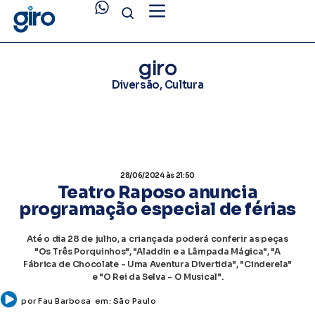
giro
Diversão
,
Cultura
28/06/2024
às 21:50
Teatro Raposo anuncia
programação especial de férias
Até o dia 28 de julho, a criançada poderá conferir as peças
"Os Três Porquinhos", "Aladdin e a Lâmpada Mágica", "A
Fábrica de Chocolate - Uma Aventura Divertida", "Cinderela"
e "O Rei da Selva - O Musical".
por
Fau Barbosa
em:
São Paulo