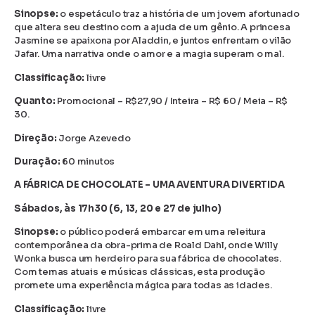
Sinopse:
o espetáculo traz a história de um jovem afortunado
que altera seu destino com a ajuda de um gênio. A princesa
Jasmine se apaixona por Aladdin, e juntos enfrentam o vilão
Jafar. Uma narrativa onde o amor e a magia superam o mal.
Classificação:
livre
Quanto:
Promocional – R$27,90 / Inteira – R$ 60 / Meia – R$
30.
Direção:
Jorge Azevedo
Duração:
60 minutos
A FÁBRICA DE CHOCOLATE – UMA AVENTURA DIVERTIDA
Sábados, às 17h30 (6, 13, 20 e 27 de julho)
Sinopse:
o público poderá embarcar em uma releitura
contemporânea da obra-prima de Roald Dahl, onde Willy
Wonka busca um herdeiro para sua fábrica de chocolates.
Com temas atuais e músicas clássicas, esta produção
promete uma experiência mágica para todas as idades.
Classificação:
livre