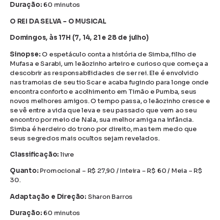
Duração:
60 minutos
O REI DA SELVA – O MUSICAL
Domingos, às 17H (7, 14, 21 e 28 de julho)
Sinopse:
O espetáculo conta a história de Simba, filho de
Mufasa e Sarabi, um leãozinho arteiro e curioso que começa a
descobrir as responsabilidades de ser rei. Ele é envolvido
nas tramoias de seu tio Scar e acaba fugindo para longe onde
encontra conforto e acolhimento em Timão e Pumba, seus
novos melhores amigos. O tempo passa, o leãozinho cresce e
se vê entre a vida que leva e seu passado que vem ao seu
encontro por meio de Nala, sua melhor amiga na infância.
Simba é herdeiro do trono por direito, mas tem medo que
seus segredos mais ocultos sejam revelados.
Classificação:
livre
Quanto:
Promocional – R$ 27,90 / Inteira – R$ 60 / Meia – R$
30.
Adaptação e Direção:
Sharon Barros
Duração:
60 minutos