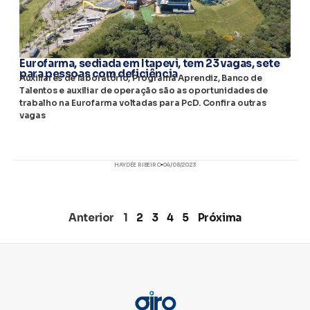
Eurofarma, sediada em Itapevi, tem 23 vagas, sete
para pessoas com deficiência
Auxiliares de laboratório, Programa Aprendiz, Banco de
Talentos e auxiliar de operação são as oportunidades de
trabalho na Eurofarma voltadas para PcD. Confira outras
vagas
HAYDÉE RIBEIRO
04/08/2023
Anterior
1
2
3
4
5
Próxima