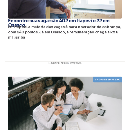
Encontre sua vaga: são 402 em Itapevi e 22 em
Osasco
Em Itapevi, a maioria das vagas é para operador de cobrança,
com 240 postos. Já em Osasco, a remuneração chega a R$ 6
mil; saiba
HAYDÉE RIBEIRO
11/03/2024
VAGAS DE EMPREGO