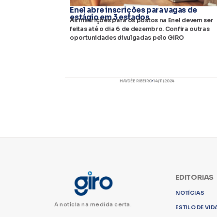
Enel abre inscrições para vagas de
estágio em 3 estados
As inscrições para os postos na Enel devem ser
feitas até o dia 6 de dezembro. Confira outras
oportunidades divulgadas pelo GIRO
HAYDÉE RIBEIRO
14/11/2024
EDITORIAS
NOTÍCIAS
A notícia na medida certa.
ESTILO DE VID