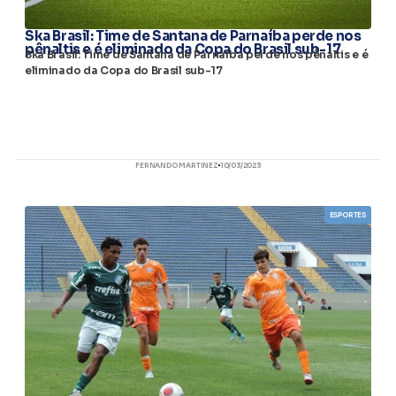
Ska Brasil: Time de Santana de Parnaíba perde nos
pênaltis e é eliminado da Copa do Brasil sub-17
Ska Brasil: Time de Santana de Parnaíba perde nos pênaltis e é
eliminado da Copa do Brasil sub-17
FERNANDO MARTINEZ
10/03/2023
ESPORTES