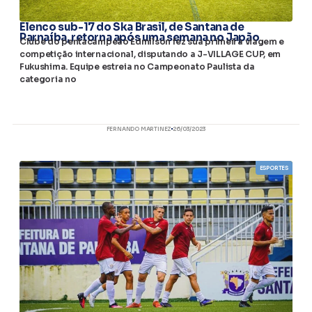
Elenco sub-17 do Ska Brasil, de Santana de
Parnaíba, retorna após uma semana no Japão
Clube do pentacampeão Edmílson fez sua primeira viagem e
competição internacional, disputando a J-VILLAGE CUP, em
Fukushima. Equipe estreia no Campeonato Paulista da
categoria no
FERNANDO MARTINEZ
26/03/2023
ESPORTES